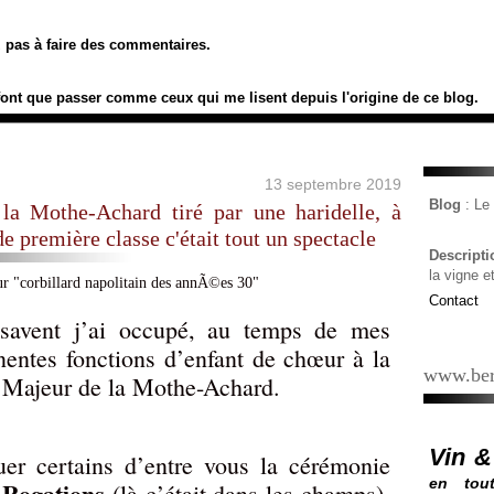
ez pas à faire des commentaires.
font que passer comme ceux qui me lisent depuis l'origine de ce blog.
13 septembre 2019
Blog
: L
 la Mothe-Achard tiré par une haridelle, à
de première classe c'était tout un spectacle
Descript
la vigne e
Contact
savent j’ai occupé, au temps de mes
inentes fonctions d’enfant de chœur à la
www.ber
e Majeur de la Mothe-Achard.
Vin &
er certains d’entre vous la cérémonie
en tout
s Rogations
(là c’était dans les champs),