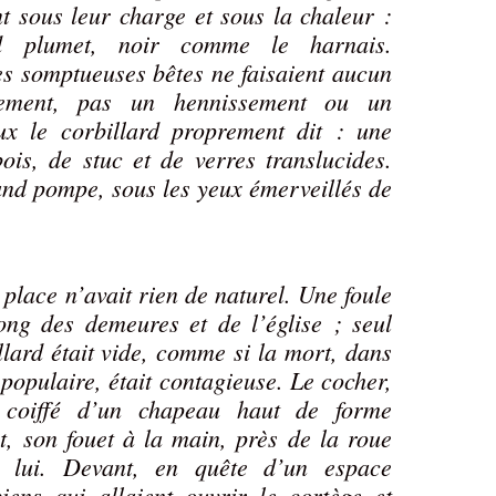
t sous leur charge et sous la chaleur :
d plumet, noir comme le harnais.
es somptueuses bêtes ne faisaient aucun
nement, pas un hennissement ou un
ux le corbillard proprement dit : une
is, de stuc et de verres translucides.
nd pompe, sous les yeux émerveillés de
 place n’avait rien de naturel. Une foule
long des demeures et de l’église ; seul
llard était vide, comme si la mort, dans
 populaire, était contagieuse. Le cocher,
, coiffé d’un chapeau haut de forme
ut, son fouet à la main, près de la roue
e lui. Devant, en quête d’un espace
iens qui allaient ouvrir le cortège et