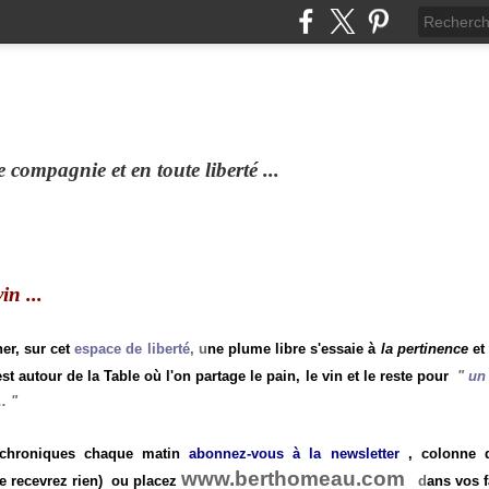
compagnie et en toute liberté ...
n ...
ner, sur cet
espace de liberté
, u
ne plume libre s'essaie à
la pertinence
et
st autour de la Table où l'on partage le pain, le vin et le reste pour
"
un 
.
"
 chroniques chaque matin
abonnez-vous à la newsletter
, colonne de
www.berthomeau.com
e recevrez rien)
ou placez
d
ans vos f