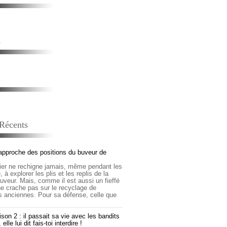
s
 Récents
approche des positions du buveur de
lier ne rechigne jamais, même pendant les
 à explorer les plis et les replis de la
buveur. Mais, comme il est aussi un fieffé
 ne crache pas sur le recyclage de
s anciennes. Pour sa défense, celle que
son 2 : il passait sa vie avec les bandits
lle lui dit fais-toi interdire !