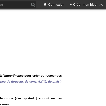
Connexion
+
Créer mon blog
 à
l'impertinence
pour créer ou recréer des
peu de douceur, de convivialité, de plaisir
 droite (c'est gratuit
)
surtout ne pas
avoris .