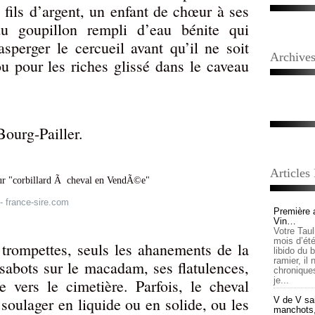
 fils d’argent, un enfant de chœur à ses
du goupillon rempli d’eau bénite qui
asperger le cercueil avant qu’il ne soit
Archive
u pour les riches glissé dans le caveau
Bourg-Pailler.
Articles
 - france-sire.com
Première 
Vin…
Votre Tau
mois d’été,
trompettes, seuls les ahanements de la
libido du 
ramier, il
s sabots sur le macadam, ses flatulences,
chronique
je...
 vers le cimetière. Parfois, le cheval
 soulager en liquide ou en solide, ou les
V de V sai
manchots, e