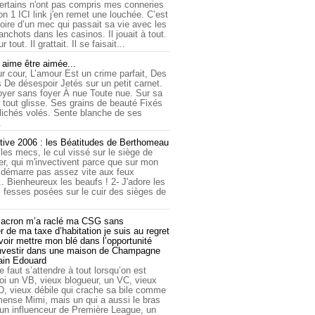
ertains n'ont pas compris mes conneries
on 1 ICI link j'en remet une louchée. C’est
toire d’un mec qui passait sa vie avec les
nchots dans les casinos. Il jouait à tout.
ur tout. Il grattait. Il se faisait...
ime être aimée...
r cour, L’amour Est un crime parfait, Des
 De désespoir Jetés sur un petit carnet.
oyer sans foyer À nue Toute nue. Sur sa
 tout glisse. Ses grains de beauté Fixés
lichés volés. Sente blanche de ses
.
tive 2006 : les Béatitudes de Berthomeau
 les mecs, le cul vissé sur le siège de
er, qui m'invectivent parce que sur mon
e démarre pas assez vite aux feux
... Bienheureux les beaufs ! 2- J'adore les
 fesses posées sur le cuir des sièges de
cron m’a raclé ma CSG sans
 de ma taxe d’habitation je suis au regret
oir mettre mon blé dans l’opportunité
investir dans une maison de Champagne
lain Edouard
le faut s’attendre à tout lorsqu’on est
 un VB, vieux blogueur, un VC, vieux
D, vieux débile qui crache sa bile comme
mmense Mimi, mais un qui a aussi le bras
 un influenceur de Première League, un