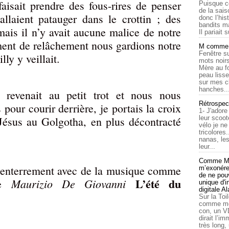
faisait prendre des fous-rires de penser
Puisque c
de la sais
llaient patauger dans le crottin ; des
donc l’his
bandits ma
ais il n’y avait aucune malice de notre
Il pariait s
ment de relâchement nous gardions notre
M comme a
Fenêtre su
ly y veillait.
mots noirs
Mère au f
peau lisse
sur mes c
hanches..
d revenait au petit trot et nous nous
Rétrospec
pour courir derrière, je portais la croix
1- J'adore
ésus au Golgotha, en plus décontracté
leur scoot
vélo je n
tricolores
nanas, les
leur...
Comme Ma
 enterrement avec de la musique comme
m’exonérer
de ne pouv
L’été du
Maurizio De Giovanni
de
unique d'
digitale A
Sur la Toi
comme moi
con, un V
dirait l’i
très long,