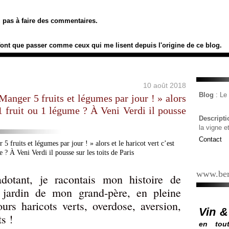
ez pas à faire des commentaires.
font que passer comme ceux qui me lisent depuis l'origine de ce blog.
10 août 2018
Blog
: L
Manger 5 fruits et légumes par jour ! » alors
 1 fruit ou 1 légume ? À Veni Verdi il pousse
Descript
la vigne e
Contact
www.ber
adotant, je racontais mon histoire de
u jardin de mon grand-père, en pleine
ours haricots verts, overdose, aversion,
Vin &
s !
en tout