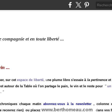
compagnie et en toute liberté ...
n ...
ner, sur cet
espace de liberté
, u
ne plume libre s'essaie à
la pertinence
et
st autour de la Table où l'on partage le pain, le vin et le reste pour
"
un 
.
"
 chroniques chaque matin
abonnez-vous à la newsletter
, colonne de
www.berthomeau.com
e recevrez rien)
ou placez
d
ans vos f