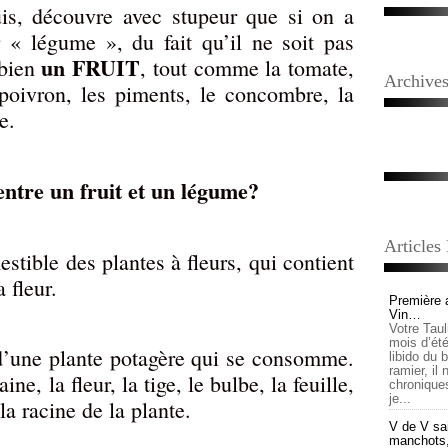
uis, découvre avec stupeur que si on a
 « légume », du fait qu’il ne soit pas
un FRUIT
 bien
, tout comme la tomate,
Archive
e poivron, les piments, le concombre, la
e.
 entre un fruit et un légume?
Articles
stible des plantes à fleurs, qui contient
 fleur.
Première 
Vin…
Votre Tau
mois d’été,
 d’une plante potagère qui se consomme.
libido du 
ramier, il
aine, la fleur, la tige, le bulbe, la feuille,
chronique
je...
la racine de la plante.
V de V sai
manchots, e