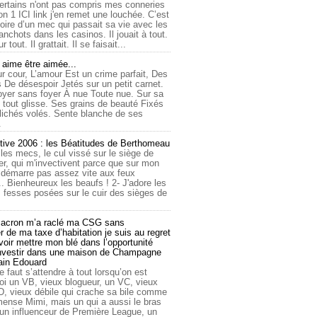
ertains n'ont pas compris mes conneries
on 1 ICI link j'en remet une louchée. C’est
toire d’un mec qui passait sa vie avec les
nchots dans les casinos. Il jouait à tout.
ur tout. Il grattait. Il se faisait...
ime être aimée...
r cour, L’amour Est un crime parfait, Des
 De désespoir Jetés sur un petit carnet.
oyer sans foyer À nue Toute nue. Sur sa
 tout glisse. Ses grains de beauté Fixés
lichés volés. Sente blanche de ses
.
tive 2006 : les Béatitudes de Berthomeau
 les mecs, le cul vissé sur le siège de
er, qui m'invectivent parce que sur mon
e démarre pas assez vite aux feux
... Bienheureux les beaufs ! 2- J'adore les
 fesses posées sur le cuir des sièges de
cron m’a raclé ma CSG sans
 de ma taxe d’habitation je suis au regret
oir mettre mon blé dans l’opportunité
investir dans une maison de Champagne
lain Edouard
le faut s’attendre à tout lorsqu’on est
 un VB, vieux blogueur, un VC, vieux
D, vieux débile qui crache sa bile comme
mmense Mimi, mais un qui a aussi le bras
 un influenceur de Première League, un