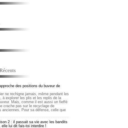
s
 Récents
approche des positions du buveur de
lier ne rechigne jamais, même pendant les
 à explorer les plis et les replis de la
buveur. Mais, comme il est aussi un fieffé
 ne crache pas sur le recyclage de
s anciennes. Pour sa défense, celle que
son 2 : il passait sa vie avec les bandits
lle lui dit fais-toi interdire !