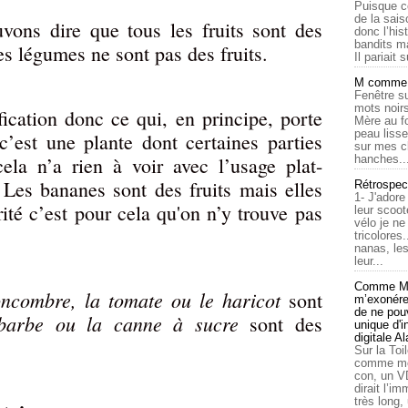
Puisque c
de la sais
vons dire que tous les fruits sont des
donc l’his
bandits ma
s légumes ne sont pas des fruits.
Il pariait s
M comme a
Fenêtre su
mots noirs
fication donc ce qui, en principe, porte
Mère au f
peau lisse
’est une plante dont certaines parties
sur mes c
ela n’a rien à voir avec l’usage plat-
hanches..
. Les bananes sont des fruits mais elles
Rétrospec
1- J'adore
rité c’est pour cela qu'on n’y trouve pas
leur scoot
vélo je n
tricolores
nanas, les
leur...
Comme Ma
oncombre, la tomate ou le haricot
sont
m’exonérer
de ne pouv
barbe ou la canne à sucre
sont des
unique d'
digitale A
Sur la Toi
comme moi
con, un V
dirait l’i
très long,