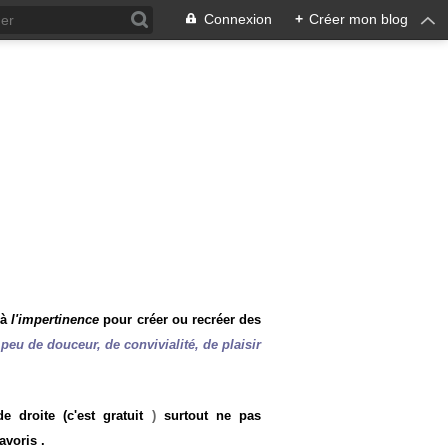
Connexion
+
Créer mon blog
 à
l'impertinence
pour créer ou recréer des
peu de douceur, de convivialité, de plaisir
 droite (c'est gratuit
)
surtout ne pas
avoris .