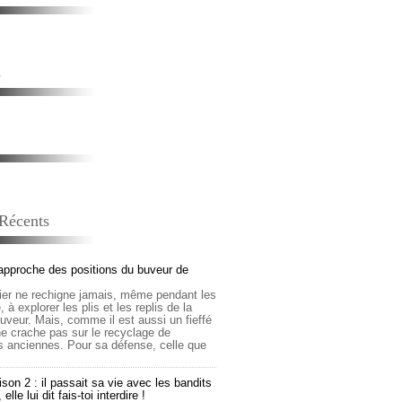
s
 Récents
approche des positions du buveur de
lier ne rechigne jamais, même pendant les
 à explorer les plis et les replis de la
buveur. Mais, comme il est aussi un fieffé
 ne crache pas sur le recyclage de
s anciennes. Pour sa défense, celle que
son 2 : il passait sa vie avec les bandits
lle lui dit fais-toi interdire !