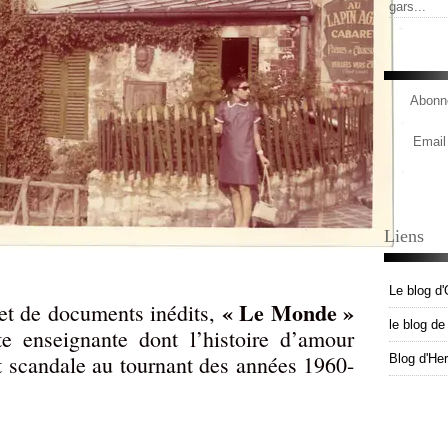
gars...
Abonne
Email
Liens
Le blog d'
« Le Monde »
et de documents inédits,
le blog d
te enseignante dont l’histoire d’amour
it scandale au tournant des années 1960-
Blog d'He