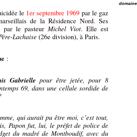
domaine 
uicidée le
1er septembre 1969
par le gaz
arseillais de la Résidence Nord. Ses
Michel Viot
s par le pasteur
. Elle est
Père-Lachaise
(26e division), à Paris.
ue
:
is Gabrielle
pour être jetée, pour 8
intemps 69, dans une cellule sordide de
?
me, qui aurait pu être moi, c’est tout,
s, Papon fut, lui, le préfet de police de
udget du madré de Montboudif, avec du