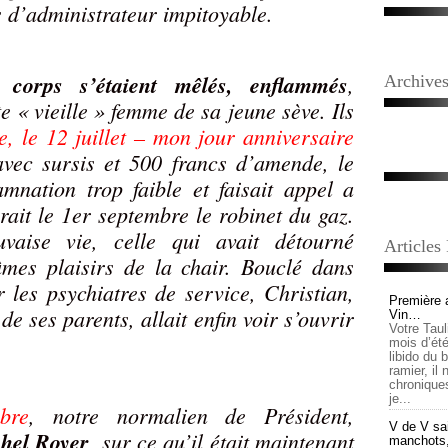
s d’administrateur impitoyable.
 corps s’étaient mêlés, enflammés
,
Archive
e « vieille » femme de sa jeune sève. Ils
 le 12 juillet – mon jour anniversaire
vec sursis et 500 francs d’amende, le
mnation trop faible et faisait appel a
rait le 1er septembre le robinet du gaz.
aise vie, celle qui avait détourné
Articles
âmes plaisirs de la chair. Bouclé dans
les psychiatres de service, Christian,
Première 
 de ses parents, allait enfin voir s’ouvrir
Vin…
Votre Tau
mois d’été,
libido du 
ramier, il
chronique
je...
bre
, notre normalien de Président,
V de V sai
hel Royer
, sur ce qu’il était maintenant
manchots, e