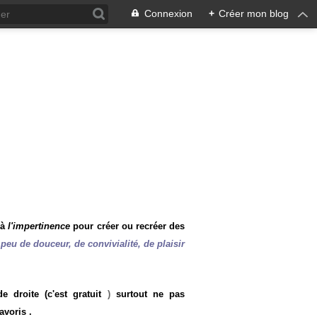
Connexion
+
Créer mon blog
 à
l'impertinence
pour créer ou recréer des
peu de douceur, de convivialité, de plaisir
 droite (c'est gratuit
)
surtout ne pas
avoris .