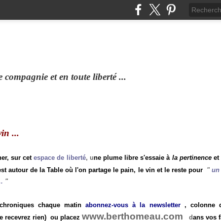
compagnie et en toute liberté ...
n ...
ner, sur cet
espace de liberté
, u
ne plume libre s'essaie à
la pertinence
et
st autour de la Table où l'on partage le pain, le vin et le reste pour
"
un 
.
"
 chroniques chaque matin
abonnez-vous à la newsletter
, colonne de
www.berthomeau.com
e recevrez rien)
ou placez
d
ans vos f