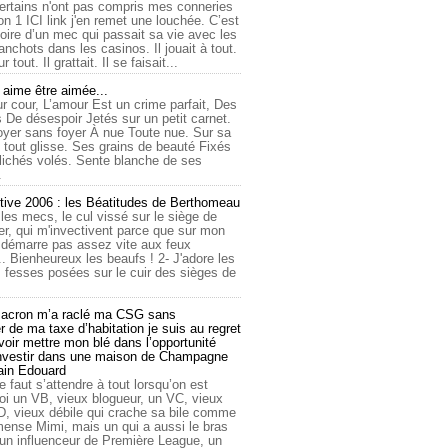
ertains n'ont pas compris mes conneries
on 1 ICI link j'en remet une louchée. C’est
toire d’un mec qui passait sa vie avec les
nchots dans les casinos. Il jouait à tout.
ur tout. Il grattait. Il se faisait...
ime être aimée...
r cour, L’amour Est un crime parfait, Des
 De désespoir Jetés sur un petit carnet.
oyer sans foyer À nue Toute nue. Sur sa
 tout glisse. Ses grains de beauté Fixés
lichés volés. Sente blanche de ses
.
tive 2006 : les Béatitudes de Berthomeau
 les mecs, le cul vissé sur le siège de
er, qui m'invectivent parce que sur mon
e démarre pas assez vite aux feux
... Bienheureux les beaufs ! 2- J'adore les
 fesses posées sur le cuir des sièges de
cron m’a raclé ma CSG sans
 de ma taxe d’habitation je suis au regret
oir mettre mon blé dans l’opportunité
investir dans une maison de Champagne
lain Edouard
le faut s’attendre à tout lorsqu’on est
 un VB, vieux blogueur, un VC, vieux
D, vieux débile qui crache sa bile comme
mmense Mimi, mais un qui a aussi le bras
 un influenceur de Première League, un