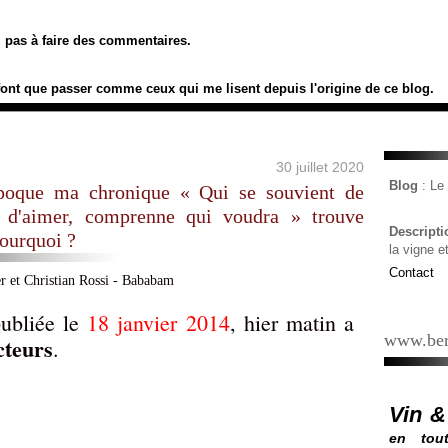
ez pas à faire des commentaires.
font que passer comme ceux qui me lisent depuis l'origine de ce blog.
30 juillet 2020
Blog
: L
poque ma chronique « Qui se souvient de
r d'aimer, comprenne qui voudra » trouve
Descript
pourquoi ?
la vigne e
Contact
publiée le
18 janvier 2014
, hier matin a
www.ber
cteurs
.
Vin &
en tout