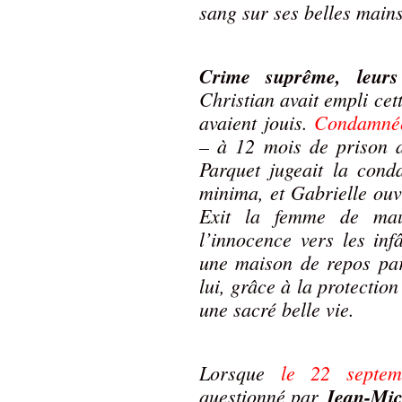
sang sur ses belles main
Crime suprême, leurs
Christian avait empli cett
avaient jouis.
Condamnée,
– à 12 mois de prison a
Parquet jugeait la conda
minima, et Gabrielle ouv
Exit la femme de mauv
l’innocence vers les inf
une maison de repos par 
lui, grâce à la protection
une sacré belle vie.
Lorsque
le 22 septem
questionné par
Jean-Mic