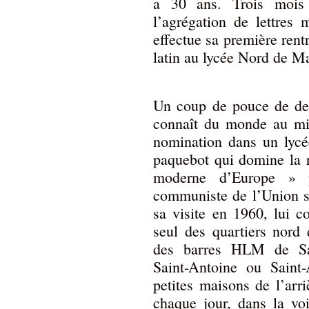
a 30 ans. Trois mois 
l’agrégation de lettres
effectue sa première ren
latin au lycée Nord de Ma
Un coup de pouce de der
connaît du monde au min
nomination dans un lycé
paquebot qui domine la r
moderne d’Europe » p
communiste de l’Union so
sa visite en 1960, lui c
seul des quartiers nord 
des barres HLM de Sain
Saint-Antoine ou Saint
petites maisons de l’arr
chaque jour, dans la voi