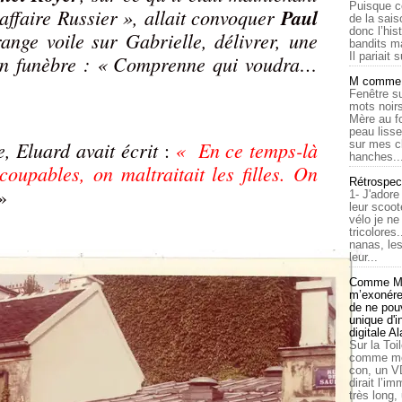
Puisque c
affaire Russier », allait convoquer
Paul
de la sais
donc l’his
ange voile sur Gabrielle, délivrer, une
bandits ma
Il pariait s
son funèbre : « Comprenne qui voudra…
M comme a
Fenêtre su
mots noirs
Mère au f
peau lisse
 Eluard avait écrit
« En ce temps-là
sur mes c
:
hanches..
coupables, on maltraitait les filles. On
Rétrospec
»
1- J'adore
leur scoot
vélo je n
tricolores
nanas, les
leur...
Comme Ma
m’exonérer
de ne pouv
unique d'
digitale A
Sur la Toi
comme moi
con, un V
dirait l’i
très long,