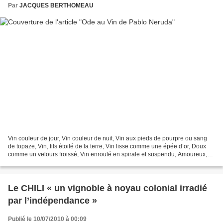
Par
JACQUES BERTHOMEAU
Vin couleur de jour, Vin couleur de nuit, Vin aux pieds de pourpre ou sang
de topaze, Vin, fils étoilé de la terre, Vin lisse comme une épée d’or, Doux
comme un velours froissé, Vin enroulé en spirale et suspendu, Amoureux,
marin, Tu n’as jamais tout...
Le CHILI « un vignoble à noyau colonial irradié
par l’indépendance »
Publié le 10/07/2010 à 00:09