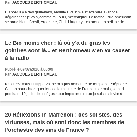
Par
JACQUES BERTHOMEAU
D’abord il y a des guillemets, ensuite il vaut mieux attendre avant de
dégainer car je vais, comme toujours, m’expliquer. Le football sud-américain
se porte bien : Brésil, Argentine, Chili, Uruguay... ça prend un petit air de
pied-de-nez à deux grands...
Le Bio moins cher : là où y’a du gras les
goinfres sont là... et Berthomeau s’en va causer
à la radio
Publié le 09/07/2010 à 00:09
Par
JACQUES BERTHOMEAU
Rassurez-vous Philippe Val ne m’a pas demandé de remplacer Stéphane
Guillon pour chroniquer lors de la matinale de France Inter mais, samedi
prochain, 10 juillet, le « dégustateur imposteur » que je suis est invité à
l’émission « On va déguster » (10h-11h)...
20 Réflexions in Marrenon : des solistes, des
virtuoses, mais où sont donc les membres de
l’orchestre des vins de France ?