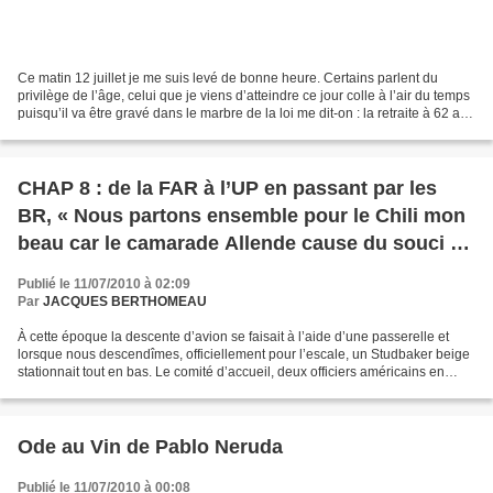
Ce matin 12 juillet je me suis levé de bonne heure. Certains parlent du
privilège de l’âge, celui que je viens d’atteindre ce jour colle à l’air du temps
puisqu’il va être gravé dans le marbre de la loi me dit-on : la retraite à 62 ans
ça sonne moins...
CHAP 8 : de la FAR à l’UP en passant par les
BR, « Nous partons ensemble pour le Chili mon
beau car le camarade Allende cause du souci à
nos amis américains... »
Publié le 11/07/2010 à 02:09
Par
JACQUES BERTHOMEAU
À cette époque la descente d’avion se faisait à l’aide d’une passerelle et
lorsque nous descendîmes, officiellement pour l’escale, un Studbaker beige
stationnait tout en bas. Le comité d’accueil, deux officiers américains en
uniforme et un gros type moustachu...
Ode au Vin de Pablo Neruda
Publié le 11/07/2010 à 00:08