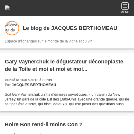
MENU
Le blog de JACQUES BERTHOMEAU
Espace d'échanges sur le monde de la vigne et du vin
Gary Vaynerchuk le dégustateur déconoplaste
de la Toile et moi et moi et moi...
Publié le 16/07/2010 à 00:09
Par
JACQUES BERTHOMEAU
Soit Gary Vaynerchuk un fils d’émigrés soviétiques, « un gamin du New
Jersey, un gars de la côte Est des Etats-Unis avec une grande gueule, qui ne
sait pas être discret, qui frise l'odieux », qui ose poser des questions aussi
subtiles que « Quel vin prenez-vous...
Boire Bon rend-il moins Con ?