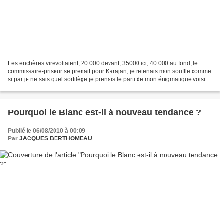
Les enchères virevoltaient, 20 000 devant, 35000 ici, 40 000 au fond, le
commissaire-priseur se prenait pour Karajan, je retenais mon souffle comme
si par je ne sais quel sortilège je prenais le parti de mon énigmatique voisin
......... Ils n’étaient...
Pourquoi le Blanc est-il à nouveau tendance ?
Publié le 06/08/2010 à 00:09
Par
JACQUES BERTHOMEAU