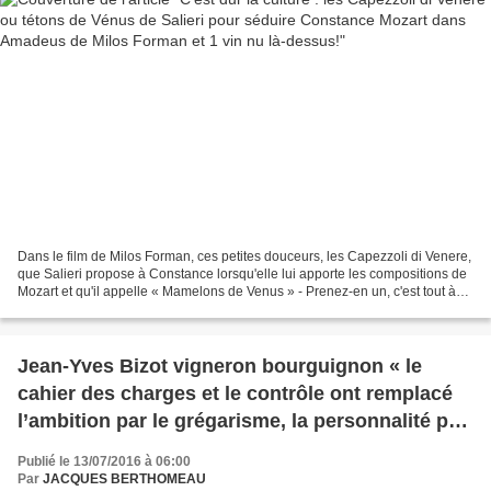
Dans le film de Milos Forman, ces petites douceurs, les Capezzoli di Venere,
que Salieri propose à Constance lorsqu'elle lui apporte les compositions de
Mozart et qu'il appelle « Mamelons de Venus » - Prenez-en un, c'est tout à
fait étonnant… … et dont...
Jean-Yves Bizot vigneron bourguignon « le
cahier des charges et le contrôle ont remplacé
l’ambition par le grégarisme, la personnalité par
le panurgisme, la lucidité par la conduite du
Publié le 13/07/2016 à 06:00
groupe. »
Par
JACQUES BERTHOMEAU