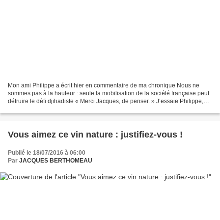
Mon ami Philippe a écrit hier en commentaire de ma chronique Nous ne
sommes pas à la hauteur : seule la mobilisation de la société française peut
détruire le défi djihadiste « Merci Jacques, de penser. » J’essaie Philippe,
avec mes moyens, le legs de...
Vous aimez ce vin nature : justifiez-vous !
Publié le 18/07/2016 à 06:00
Par
JACQUES BERTHOMEAU