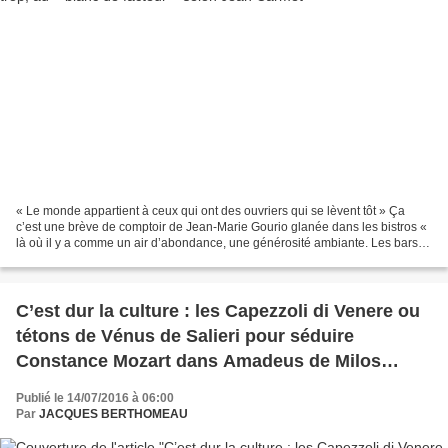
« Le monde appartient à ceux qui ont des ouvriers qui se lèvent tôt » Ça
c’est une brève de comptoir de Jean-Marie Gourio glanée dans les bistros «
là où il y a comme un air d’abondance, une générosité ambiante. Les bars
des jours de marché, avec des...
C’est dur la culture : les Capezzoli di Venere ou
tétons de Vénus de Salieri pour séduire
Constance Mozart dans Amadeus de Milos
Forman et 1 vin nu là-dessus!
Publié le 14/07/2016 à 06:00
Par
JACQUES BERTHOMEAU