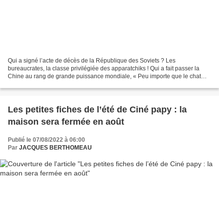
Qui a signé l’acte de décès de la République des Soviets ? Les
bureaucrates, la classe privilégiée des apparatchiks ! Qui a fait passer la
Chine au rang de grande puissance mondiale, « Peu importe que le chat
soit gris ou noir pourvu qu'il attrape les...
Les petites fiches de l’été de Ciné papy : la
maison sera fermée en août
Publié le 07/08/2022 à 06:00
Par
JACQUES BERTHOMEAU