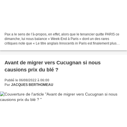
Pax a le sens de l’à-propos, en effet, alors que le tenancier quitte PARIS ce
dimanche, lui nous balance « Week-End à Paris » dont un des rares
critiques note que « Le titre anglais Innocents in Paris est finalement plus
explicite. Des innocents à Paris........
Avant de migrer vers Cucugnan si nous
causions prix du blé ?
Publié le 06/08/2022 à 06:00
Par
JACQUES BERTHOMEAU