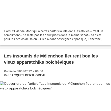
L’ami Olivier de Moor qui a certes parfois la tête dans les étoiles – c’est un
compliment – ne reste pas les deux pieds dans le même sabot – ça c’est
pour les écolos de salon – il les a dans ses vignes et pas que, il cherche,
avec d’autres comment « sauver...
Les Insoumis de Mélenchon fleurent bon les
vieux apparatchiks bolchéviques
Publié le 08/08/2022 à 06:00
Par
JACQUES BERTHOMEAU