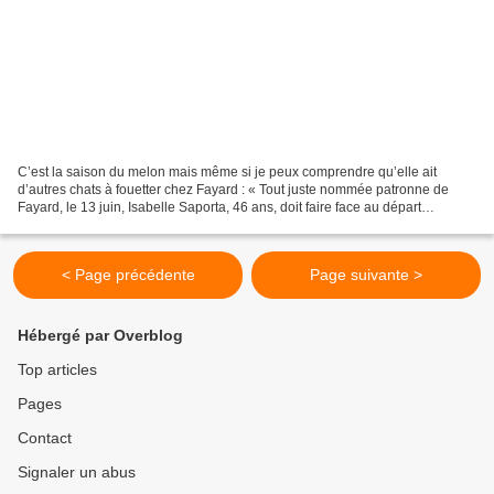
C’est la saison du melon mais même si je peux comprendre qu’elle ait
d’autres chats à fouetter chez Fayard : « Tout juste nommée patronne de
Fayard, le 13 juin, Isabelle Saporta, 46 ans, doit faire face au départ
fracassant de plusieurs de ses auteurs...
< Page précédente
Page suivante >
Hébergé par Overblog
Top articles
Pages
Contact
Signaler un abus