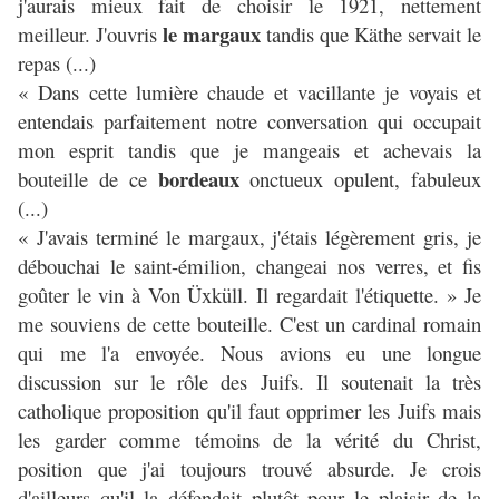
j'aurais mieux fait de choisir le 1921, nettement
le margaux
meilleur. J'ouvris
tandis que Käthe servait le
repas (...)
« Dans cette lumière chaude et vacillante je voyais et
entendais parfaitement notre conversation qui occupait
mon esprit tandis que je mangeais et achevais la
bordeaux
bouteille de ce
onctueux opulent, fabuleux
(...)
« J'avais terminé le margaux, j'étais légèrement gris, je
débouchai le saint-émilion, changeai nos verres, et fis
goûter le vin à Von Üxküll. Il regardait l'étiquette. » Je
me souviens de cette bouteille. C'est un cardinal romain
qui me l'a envoyée. Nous avions eu une longue
discussion sur le rôle des Juifs. Il soutenait la très
catholique proposition qu'il faut opprimer les Juifs mais
les garder comme témoins de la vérité du Christ,
position que j'ai toujours trouvé absurde. Je crois
d'ailleurs qu'il la défendait plutôt pour le plaisir de la