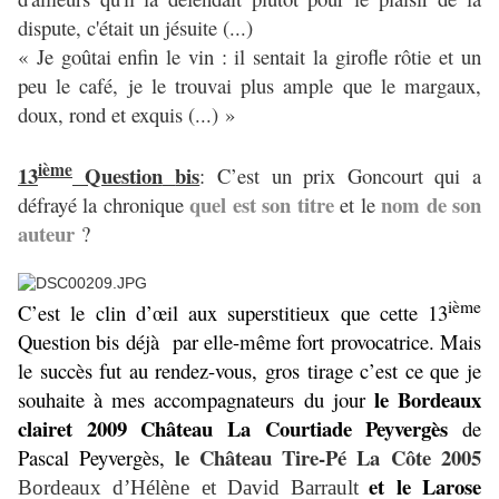
dispute, c'était un jésuite (...)
« Je goûtai enfin le vin : il sentait la girofle rôtie et un
peu le café, je le trouvai plus ample que le margaux,
doux, rond et exquis (...) »
ième
13
Question
bis
: C’est un prix Goncourt qui a
quel est son titre
nom de son
défrayé la chronique
et le
auteur
?
ième
C’est le clin d’œil aux superstitieux que cette 13
Question bis déjà
par elle-même fort provocatrice. Mais
le succès fut au rendez-vous, gros tirage c’est ce que je
le Bordeaux
souhaite à mes accompagnateurs du jour
clairet 2009 Château La Courtiade Peyvergès
de
le Château Tire-Pé La Côte 2005
Pascal Peyvergès,
et le Larose
Bordeaux d’
Hélène et David Barrault