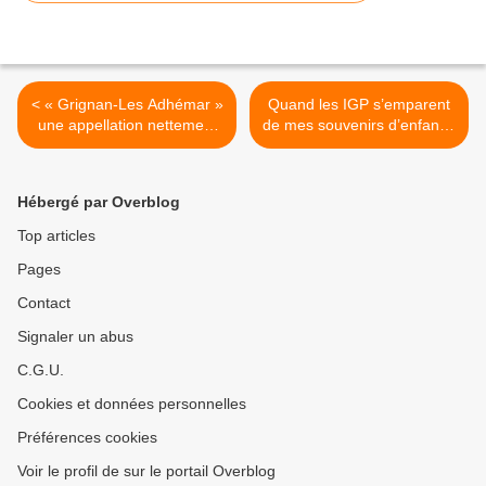
< « Grignan-Les Adhémar »
Quand les IGP s’emparent
une appellation nettement
de mes souvenirs d’enfance
plus vendeuse... faut le dire
je m’interroge... et pourquoi
vite !
pas « le luma de Vendée »
IGP ! >
Hébergé par Overblog
Top articles
Pages
Contact
Signaler un abus
C.G.U.
Cookies et données personnelles
Préférences cookies
Voir le profil de sur le portail Overblog