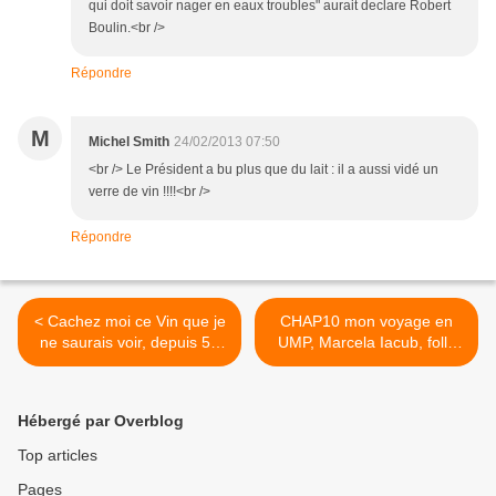
qui doit savoir nager en eaux troubles" aurait declare Robert
Boulin.<br />
Répondre
M
Michel Smith
24/02/2013 07:50
<br /> Le Président a bu plus que du lait : il a aussi vidé un
verre de vin !!!!<br />
Répondre
< Cachez moi ce Vin que je
CHAP10 mon voyage en
ne saurais voir, depuis 50
UMP, Marcela Iacub, folle
ans il ne pèse pas très
d'un « cochon », a donc
lourd dans la balance du
écrit un livre de « truie ». >
Salon International de
Hébergé par Overblog
l’Agriculture
Top articles
Pages