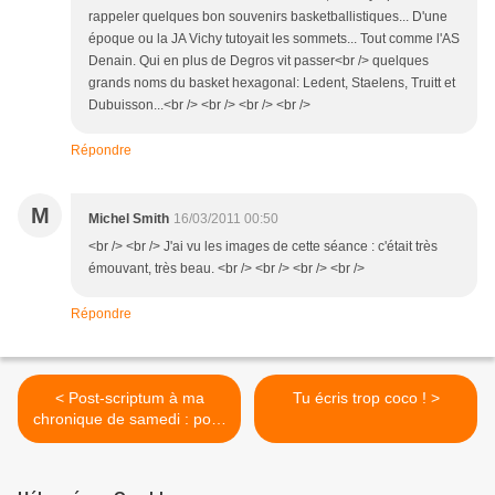
rappeler quelques bon souvenirs basketballistiques... D'une
époque ou la JA Vichy tutoyait les sommets... Tout comme l'AS
Denain. Qui en plus de Degros vit passer<br /> quelques
grands noms du basket hexagonal: Ledent, Staelens, Truitt et
Dubuisson...<br /> <br /> <br /> <br />
Répondre
M
Michel Smith
16/03/2011 00:50
<br /> <br /> J'ai vu les images de cette séance : c'était très
émouvant, très beau. <br /> <br /> <br /> <br />
Répondre
< Post-scriptum à ma
Tu écris trop coco ! >
chronique de samedi : pour
être respecté et admis
parmi l’élite il faut avoir, et
aimer avoir, des vins dans