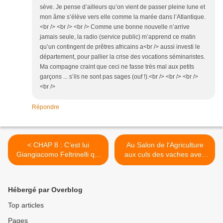
sève. Je pense d’ailleurs qu’on vient de passer pleine lune et
mon âme s’élève vers elle comme la marée dans l’Atlantique.
<br /> <br /> <br /> Comme une bonne nouvelle n’arrive
jamais seule, la radio (service public) m’apprend ce matin
qu’un contingent de prêtres africains a<br /> aussi investi le
département, pour pallier la crise des vocations séminaristes.
Ma compagne craint que ceci ne fasse très mal aux petits
garçons ... s’ils ne sont pas sages (ouf !).<br /> <br /> <br />
<br />
Répondre
< CHAP 8 : C’est lui
Au Salon de l'Agriculture
Giangiacomo Feltrinelli qui
aux culs des vaches avec
est entré en possession de
une anglaise >
« Guerrillero heroico », la
célèbre photo du Che prise
Hébergé par Overblog
par Alberto Korda.
Top articles
Pages