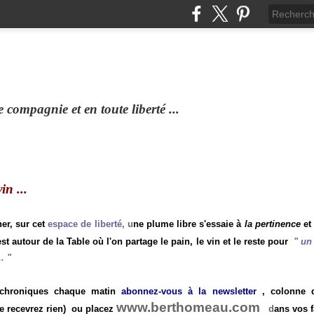
compagnie et en toute liberté ...
n ...
ner, sur cet
espace de liberté
, u
ne plume libre s'essaie à
la pertinence
et
st autour de la Table où l'on partage le pain, le vin et le reste pour
"
un 
.
"
 chroniques chaque matin
abonnez-vous à la newsletter
, colonne de
www.berthomeau.com
e recevrez rien)
ou placez
d
ans vos f