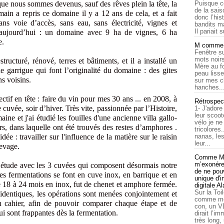
 que nous sommes devenus, sauf des rêves plein la tête, la
Puisque c
de la sais
main a repris ce domaine il y a 12 ans de cela, et a fait
donc l’his
ns voie d’accès, sans eau, sans électricité, vignes et
bandits ma
Il pariait s
t aujourd’hui : un domaine avec 9 ha de vignes, 6 ha
e.
M comme a
Fenêtre su
mots noirs
cturé, rénové, terres et bâtiments, et il a installé un
Mère au f
e garrigue qui font l’originalité du domaine : des gites
peau lisse
s voisins.
sur mes c
hanches..
ctif en tête : faire du vin pour mes 30 ans ... en 2008, à
Rétrospec
cuvée, soir d’hiver. Très vite, passionnée par l’Histoire,
1- J'adore
leur scoot
ne et j'ai étudié les fouilles d'une ancienne villa gallo-
vélo je n
rs, dans laquelle ont été trouvés des restes d’amphores .
tricolores
 : travailler sur l'influence de la matière sur le raisin
nanas, les
leur...
levage.
Comme Ma
m’exonérer
tude avec les 3 cuvées qui composent désormais notre
de ne pouv
Les fermentations se font en cuve inox, en barrique et en
unique d'
 18 à 24 mois en inox, fut de chenet et amphore fermée.
digitale A
Sur la Toi
identiques, les opérations sont menées conjointement et
comme moi
 cahier, afin de pouvoir comparer chaque étape et de
con, un V
ui sont frappantes dès la fermentation.
dirait l’i
très long,