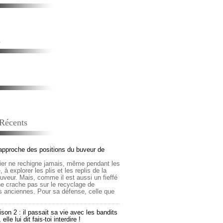
s
 Récents
approche des positions du buveur de
lier ne rechigne jamais, même pendant les
 à explorer les plis et les replis de la
buveur. Mais, comme il est aussi un fieffé
 ne crache pas sur le recyclage de
s anciennes. Pour sa défense, celle que
son 2 : il passait sa vie avec les bandits
lle lui dit fais-toi interdire !