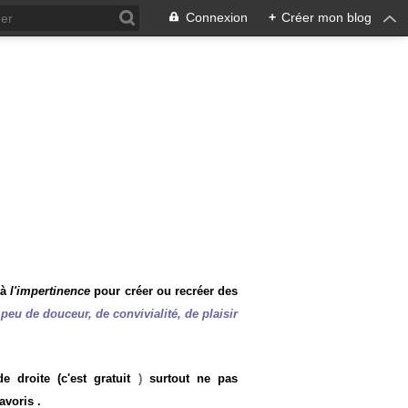
Connexion
+
Créer mon blog
 à
l'impertinence
pour créer ou recréer des
peu de douceur, de convivialité, de plaisir
 droite (c'est gratuit
)
surtout ne pas
avoris .