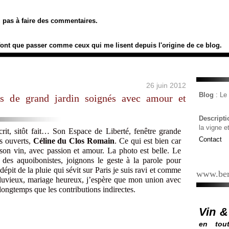
ez pas à faire des commentaires.
font que passer comme ceux qui me lisent depuis l'origine de ce blog.
26 juin 2012
Blog
: L
s de grand jardin soignés avec amour et
Descript
la vigne e
crit, sitôt fait… Son Espace de Liberté, fenêtre grande
Contact
as ouverts,
Céline du Clos Romain
. Ce qui est bien car
son vin, avec passion et amour. La photo est belle. Le
, des aquoibonistes, joignons le geste à la parole pour
pit de la pluie qui sévit sur Paris je suis ravi et comme
www.ber
 pluvieux, mariage heureux, j’espère que mon union avec
longtemps que les contributions indirectes.
Vin &
en tout