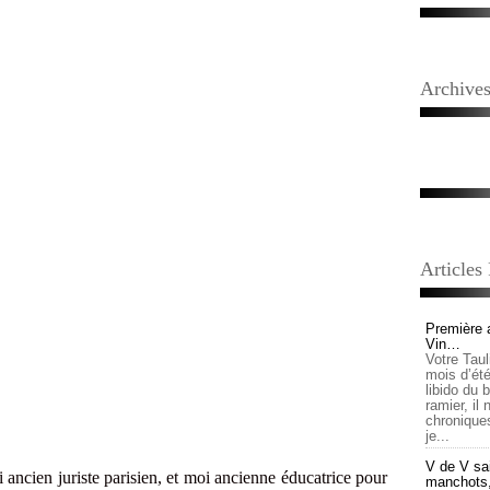
Archive
Articles
Première 
Vin…
Votre Tau
mois d’été,
libido du 
ramier, il
chronique
je...
V de V sai
ncien juriste parisien, et moi ancienne éducatrice pour
manchots, e