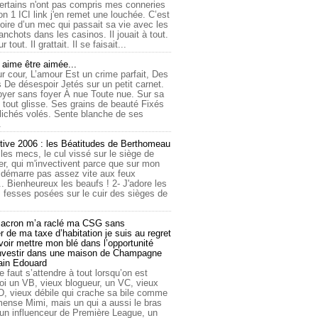
ertains n'ont pas compris mes conneries
on 1 ICI link j'en remet une louchée. C’est
toire d’un mec qui passait sa vie avec les
nchots dans les casinos. Il jouait à tout.
ur tout. Il grattait. Il se faisait...
ime être aimée...
r cour, L’amour Est un crime parfait, Des
 De désespoir Jetés sur un petit carnet.
oyer sans foyer À nue Toute nue. Sur sa
 tout glisse. Ses grains de beauté Fixés
lichés volés. Sente blanche de ses
.
tive 2006 : les Béatitudes de Berthomeau
 les mecs, le cul vissé sur le siège de
er, qui m'invectivent parce que sur mon
e démarre pas assez vite aux feux
... Bienheureux les beaufs ! 2- J'adore les
 fesses posées sur le cuir des sièges de
cron m’a raclé ma CSG sans
 de ma taxe d’habitation je suis au regret
oir mettre mon blé dans l’opportunité
investir dans une maison de Champagne
lain Edouard
le faut s’attendre à tout lorsqu’on est
 un VB, vieux blogueur, un VC, vieux
D, vieux débile qui crache sa bile comme
mmense Mimi, mais un qui a aussi le bras
 un influenceur de Première League, un