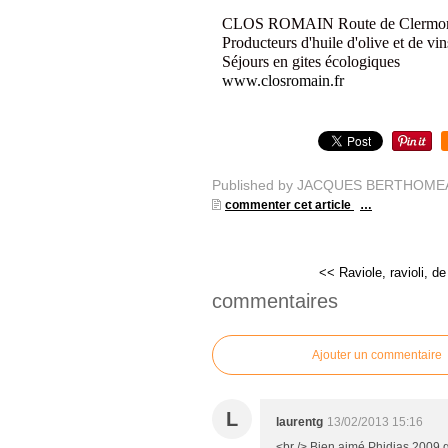
CLOS ROMAIN Route de Clermon
Producteurs d'huile d'olive et de vi
Séjours en gites écologiques
www.closromain.fr
Published by JACQUES BERTHOME
commenter cet article
…
<< Raviole, ravioli, de
commentaires
Ajouter un commentaire
L
laurentg
13/02/2013 15:16
<br /> Bien aimé Phidias 2009 go