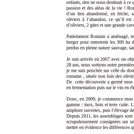
enfants, rien ne nous destinait à ce
passion et des aléas de la vie ! Ro
d’un lieu abandonné, en friche, sa
oliviers à l’abandon, ce qu’il es
d’oliviers, 2 gites et une grande cav
Patiemment Romain a aménagé, restru
berger pour entretenir les 300 ha d
perdus en pleine nature sauvage, san
Je suis arrivée en 2007 avec un obje
28 ans, nous sortions notre première 
je me suis penchée sur celle du domai
romaine , située non loin des olivie
De cette découverte a germé mon idée
en fermentation puis sur le vin en é
Donc, en 2009, je commence mon é
gamme : inox, bois et terre cuite. 
amphore ouvertes, puis l’élevage de
Depuis 2011, les assemblages sont 
scrupuleusement consignées sur un
mettre en évidence les différences q