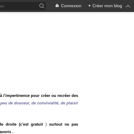
Connexion
+
Créer mon blog
 à
l'impertinence
pour créer ou recréer des
peu de douceur, de convivialité, de plaisir
 droite (c'est gratuit
)
surtout ne pas
avoris .