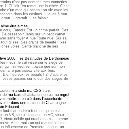
ertains n'ont pas compris mes conneries
on 1 ICI link j'en remet une louchée. C’est
toire d’un mec qui passait sa vie avec les
nchots dans les casinos. Il jouait à tout.
ur tout. Il grattait. Il se faisait...
ime être aimée...
r cour, L’amour Est un crime parfait, Des
 De désespoir Jetés sur un petit carnet.
oyer sans foyer À nue Toute nue. Sur sa
 tout glisse. Ses grains de beauté Fixés
lichés volés. Sente blanche de ses
.
tive 2006 : les Béatitudes de Berthomeau
 les mecs, le cul vissé sur le siège de
er, qui m'invectivent parce que sur mon
e démarre pas assez vite aux feux
... Bienheureux les beaufs ! 2- J'adore les
 fesses posées sur le cuir des sièges de
cron m’a raclé ma CSG sans
 de ma taxe d’habitation je suis au regret
oir mettre mon blé dans l’opportunité
investir dans une maison de Champagne
lain Edouard
le faut s’attendre à tout lorsqu’on est
 un VB, vieux blogueur, un VC, vieux
D, vieux débile qui crache sa bile comme
mmense Mimi, mais un qui a aussi le bras
 un influenceur de Première League, un