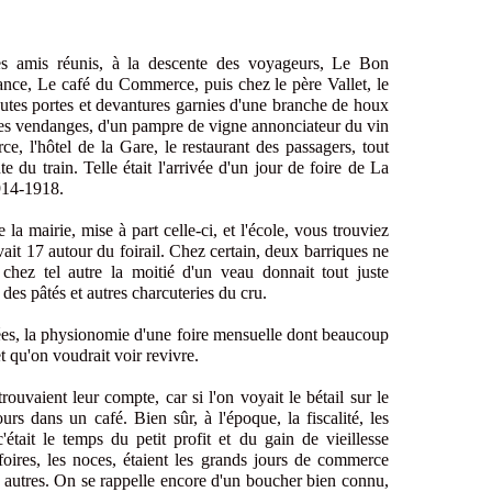
s amis réunis, à la descente des voyageurs, Le Bon
ance, Le café du Commerce, puis chez le père Vallet, le
utes portes et devantures garnies d'une branche de houx
des vendanges, d'un pampre de vigne annonciateur du vin
, l'hôtel de la Gare, le restaurant des passagers, tout
e du train. Telle était l'arrivée d'un jour de foire de La
914-1918.
la mairie, mise à part celle-ci, et l'école, vous trouviez
avait 17 autour du foirail. Chez certain, deux barriques ne
 chez tel autre la moitié d'un veau donnait tout juste
 des pâtés et autres charcuteries du cru.
nées, la physionomie d'une foire mensuelle dont beaucoup
t qu'on voudrait voir revivre.
rouvaient leur compte, car si l'on voyait le bétail sur le
jours dans un café. Bien sûr, à l'époque, la fiscalité, les
était le temps du petit profit et du gain de vieillesse
oires, les noces, étaient les grands jours de commerce
es autres. On se rappelle encore d'un boucher bien connu,