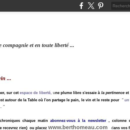
compagnie et en toute liberté ...
n ...
ner, sur cet
espace de liberté
, u
ne plume libre s'essaie à
la pertinence
et
st autour de la Table où l'on partage le pain, le vin et le reste pour
"
un 
.
"
 chroniques chaque matin
abonnez-vous à la newsletter
, colonne de
www.berthomeau.com
e recevrez rien)
ou placez
d
ans vos f