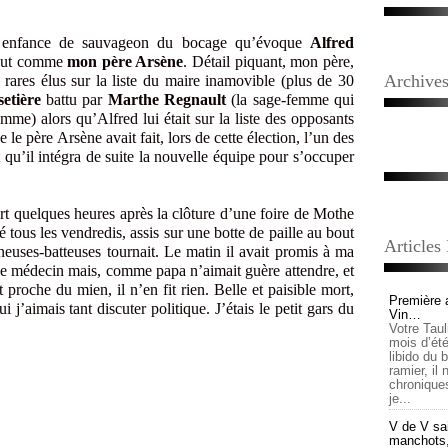
 enfance de sauvageon du bocage qu’évoque
Alfred
 tout comme
mon père Arsène
. Détail piquant, mon père,
Archive
 rares élus sur la liste du maire inamovible (plus de 30
etière
battu par
Marthe Regnault
(la sage-femme qui
e) alors qu’Alfred lui était sur la liste des opposants
 le père Arsène avait fait, lors de cette élection, l’un des
t qu’il intégra de suite la nouvelle équipe pour s’occuper
t quelques heures après la clôture d’une foire de Mothe
 tous les vendredis, assis sur une botte de paille au bout
Articles
uses-batteuses tournait. Le matin il avait promis à ma
 le médecin mais, comme papa n’aimait guère attendre, et
proche du mien, il n’en fit rien. Belle et paisible mort,
Première 
j’aimais tant discuter politique. J’étais le petit gars du
Vin…
Votre Tau
mois d’été,
libido du 
ramier, il
chronique
je...
V de V sai
manchots, e