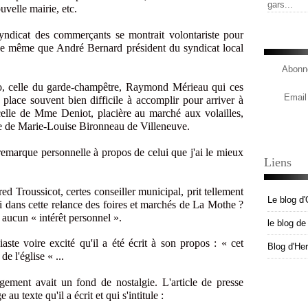
gars...
uvelle mairie, etc.
ndicat des commerçants se montrait volontariste pour
s de même que André Bernard président du syndicat local
Abonne
o, celle du garde-champêtre, Raymond Mérieau qui ces
Email
n place souvent bien difficile à accomplir pour arriver à
celle de Mme Deniot, placière au marché aux volailles,
e de Marie-Louise Bironneau de Villeneuve.
emarque personnelle à propos de celui que j'ai le mieux
Liens
ed Troussicot, certes conseiller municipal, prit tellement
Le blog d'
ti dans cette relance des foires et marchés de La Mothe ?
t aucun « intérêt personnel ».
le blog d
aste voire excité qu'il a été écrit à son propos : « cet
Blog d'He
e l'église « ...
gement avait un fond de nostalgie. L'article de presse
 au texte qu'il a écrit et qui s'intitule :