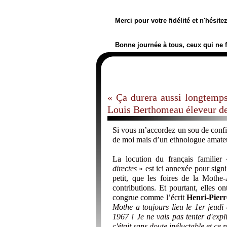
Merci pour votre fidélité et n'hésit
Bonne journée à tous, ceux qui ne 
« Ça durera aussi longtemps
Louis Berthomeau éleveur d
Si vous m’accordez un sou de confian
de moi mais d’un ethnologue amate
La locution du français familie
directes
» est ici annexée pour signi
petit, que les foires de la Mothe-
contributions. Et pourtant, elles on
congrue comme l’écrit
Henri-Pierr
Mothe a toujours lieu le 1er jeudi 
1967 ! Je ne vais pas tenter d'expl
c'était sans doute inéluctable et ce 