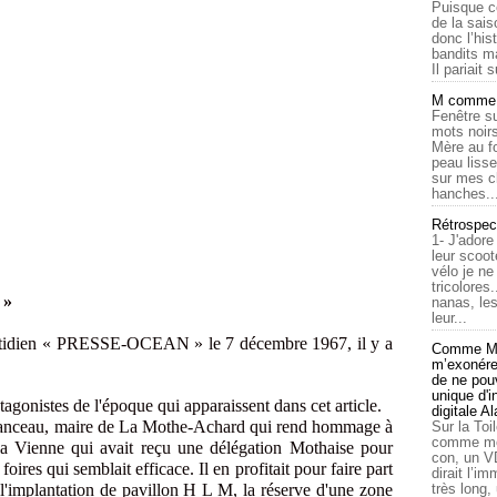
Puisque c
de la sais
donc l’his
bandits ma
Il pariait s
M comme a
Fenêtre su
mots noirs
Mère au f
peau lisse
sur mes c
hanches..
Rétrospec
1- J'adore
leur scoot
vélo je n
tricolores
 »
nanas, les
leur...
quotidien « PRESSE-OCEAN » le 7 décembre 1967, il y a
Comme Ma
m’exonérer
de ne pouv
unique d'
otagonistes de l'époque qui apparaissent dans cet article.
digitale A
Brianceau, maire de La Mothe-Achard qui rend hommage à
Sur la Toi
comme moi
 Vienne qui avait reçu une délégation Mothaise pour
con, un V
ires qui semblait efficace. Il en profitait pour faire part
dirait l’i
l'implantation de pavillon H L M, la réserve d'une zone
très long,