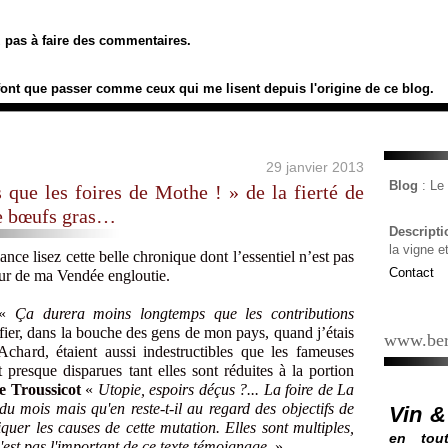
ez pas à faire des commentaires.
font que passer comme ceux qui me lisent depuis l'origine de ce blog.
29 janvier 2013
Blog
: L
 que les foires de Mothe ! » de la fierté de
e bœufs gras…
Descript
la vigne e
ce lisez cette belle chronique dont l’essentiel n’est pas
Contact
ur de ma Vendée engloutie.
r «
Ça durera
moins longtemps que les contributions
fier, dans la bouche des gens de mon pays, quand j’étais
www.ber
Achard, étaient aussi indestructibles que les fameuses
t presque disparues tant elles sont réduites à la portion
e Troussicot
«
Utopie, espoirs déçus ?... La foire de La
du mois mais qu'en reste-t-il au regard des objectifs de
Vin &
iquer les causes de cette mutation. Elles sont multiples,
en tout
n'est pas l'important de ce texte témoignage.
»