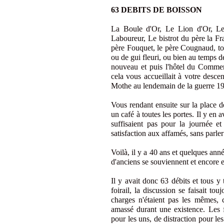
63 DEBITS DE BOISSON
La Boule d'Or, Le Lion d'Or, Le
Laboureur, Le bistrot du père la Fr
père Fouquet, le père Cougnaud, to
ou de gui fleuri, ou bien au temps 
nouveau et puis l'hôtel du Commerce
cela vous accueillait à votre descent
Mothe au lendemain de la guerre 1
Vous rendant ensuite sur la place de 
un café à toutes les portes. Il y en 
suffisaient pas pour la journée et
satisfaction aux affamés, sans parler
Voilà, il y a 40 ans et quelques an
d'anciens se souviennent et encore e
Il y avait donc 63 débits et tous y t
foirail, la discussion se faisait tou
charges n'étaient pas les mêmes, c'
amassé durant une existence. Les f
pour les uns, de distraction pour l