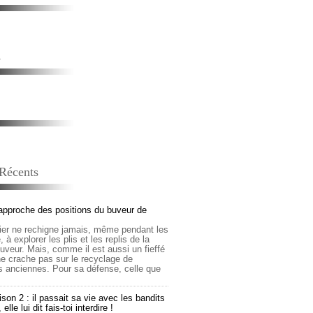
s
 Récents
approche des positions du buveur de
lier ne rechigne jamais, même pendant les
 à explorer les plis et les replis de la
buveur. Mais, comme il est aussi un fieffé
 ne crache pas sur le recyclage de
s anciennes. Pour sa défense, celle que
son 2 : il passait sa vie avec les bandits
lle lui dit fais-toi interdire !