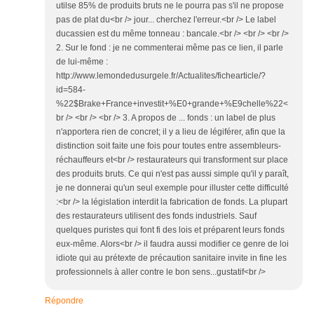
utilse 85% de produits bruts ne le pourra pas s'il ne propose
pas de plat du<br /> jour... cherchez l'erreur.<br /> Le label
ducassien est du même tonneau : bancale.<br /> <br /> <br />
2. Sur le fond : je ne commenterai même pas ce lien, il parle
de lui-même :
http://www.lemondedusurgele.fr/Actualites/fichearticle/?
id=584-
%22$Brake+France+investit+%E0+grande+%E9chelle%22<
br /> <br /> <br /> 3. A propos de ... fonds : un label de plus
n'apportera rien de concret; il y a lieu de légiférer, afin que la
distinction soit faite une fois pour toutes entre assembleurs-
réchauffeurs et<br /> restaurateurs qui transforment sur place
des produits bruts. Ce qui n'est pas aussi simple qu'il y paraît,
je ne donnerai qu'un seul exemple pour illuster cette difficulté
:<br /> la législation interdit la fabrication de fonds. La plupart
des restaurateurs utilisent des fonds industriels. Sauf
quelques puristes qui font fi des lois et préparent leurs fonds
eux-même. Alors<br /> il faudra aussi modifier ce genre de loi
idiote qui au prétexte de précaution sanitaire invite in fine les
professionnels à aller contre le bon sens...gustatif<br />
Répondre