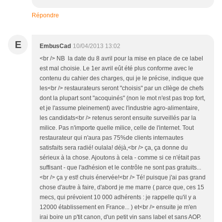
Répondre
E
EmbusCad
10/04/2013 13:02
<br /> NB la date du 8 avril pour la mise en place de ce label
est mal choisie. Le 1er avril eût été plus conforme avec le
contenu du cahier des charges, qui je le précise, indique que
les<br /> restaurateurs seront "choisis" par un cllège de chefs
dont la plupart sont "acoquinés" (non le mot n'est pas trop fort,
et je l'assume pleinement) avec l'industrie agro-alimentaire,
les candidats<br /> retenus seront ensuite surveillés par la
milice. Pas n'importe quelle milice, celle de l'internet. Tout
restaurateur qui n'aura pas 75%de clients internautes
satisfaits sera radié! oulala! déjà,<br /> ça, ça donne du
sérieux à la chose. Ajoutons à cela - comme si ce n'était pas
suffisant - que l'adhésion et le contrôle ne sont pas gratuits...
<br /> ça y est! chuis énervée!<br /> Té! puisque j'ai pas grand
chose d'autre à faire, d'abord je me marre ( parce que, ces 15
mecs, qui prévoient 10 000 adhérents : je rappelle qu'il y a
12000 établissement en France... ) et<br /> ensuite je m'en
irai boire un p'tit canon, d'un petit vin sans label et sans AOP.