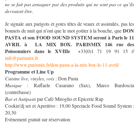
ne se fait pas arnaquer par des produits qui ne sont pas ce qu’ils
devraient être
.
Je signale aux parigots et gotes têtes de veaux et assimilés, pas les
DON
bonnets de nuit qui n’ont que le mot goûter à la bouche, que
PASTA et son FOOD SOUND SYSTEM seront à Paris le 11
AVRIL à LA MIX BOX. PARISMIX 146 rue des
Poissonniers dans le XVIIIe
+33(0)1 71 19 91 15 //
info@parismix.fr
http://www.parismix.fr/don-pasta-a-la-mix-box-le-11-avril/
Programme et Line Up
Cuisine live, vinyles, voix
: Don Pasta
Musique
: Raffaele Casarano (Sax), Marco Bardoscia
(contrebasse)
Bar et Antipasti
par Café Miroglio et Epicerie Rap
Cookin’dj set et Aperitivo : 19,00 Spectacle Food Sound System :
20,30
Evènement gratuit sur réservation