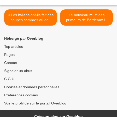
< Les italiens ont-ils fait des
Le nouveau must des
coupes sombres ou des
primeurs de Bordeaux le
coupes claires dans leur
tweet « sitôt dégusté, sitôt
budget d’achat de vin ?
twitté » >
Hébergé par Overblog
Top articles
Pages
Contact
Signaler un abus
C.G.U.
Cookies et données personnelles
Préférences cookies
Voir le profil de sur le portail Overblog
Créer un blog sur Overblog