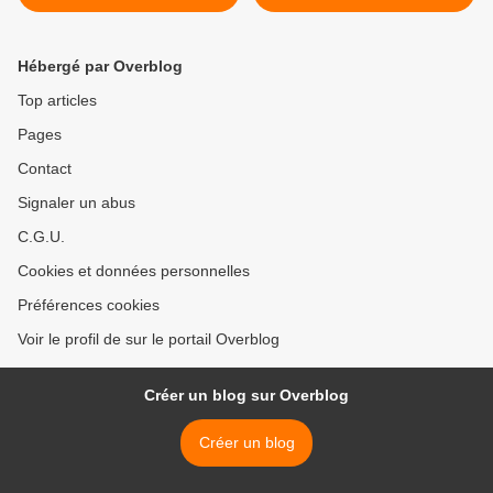
courrier de n’importe qui,
n‘en déplaise à Jay Miller,
Bizeul y compris, nous
Pancho Campo, Jean-Paul
accusions au moins
LUBOT… >
Hébergé par Overblog
réception : tout se perd…
Top articles
Pages
Contact
Signaler un abus
C.G.U.
Cookies et données personnelles
Préférences cookies
Voir le profil de sur le portail Overblog
Créer un blog sur Overblog
Créer un blog