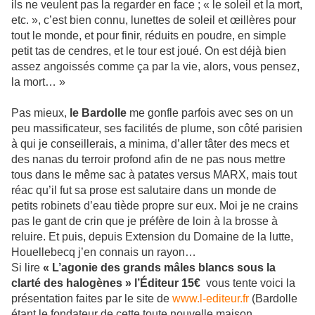
ils ne veulent pas la regarder en face ; « le soleil et la mort,
etc. », c’est bien connu, lunettes de soleil et œillères pour
tout le monde, et pour finir, réduits en poudre, en simple
petit tas de cendres, et le tour est joué. On est déjà bien
assez angoissés comme ça par la vie, alors, vous pensez,
la mort… »
Pas mieux,
le Bardolle
me gonfle parfois avec ses on un
peu massificateur, ses facilités de plume, son côté parisien
à qui je conseillerais, a minima, d’aller tâter des mecs et
des nanas du terroir profond afin de ne pas nous mettre
tous dans le même sac à patates versus MARX, mais tout
réac qu’il fut sa prose est salutaire dans un monde de
petits robinets d’eau tiède propre sur eux. Moi je ne crains
pas le gant de crin que je préfère de loin à la brosse à
reluire. Et puis, depuis Extension du Domaine de la lutte,
Houellebecq j’en connais un rayon…
Si lire
« L’agonie des grands mâles blancs sous la
clarté des halogènes » l’Éditeur 15€
vous tente voici la
présentation faites par le site de
www.l-editeur.fr
(Bardolle
étant le fondateur de cette toute nouvelle maison