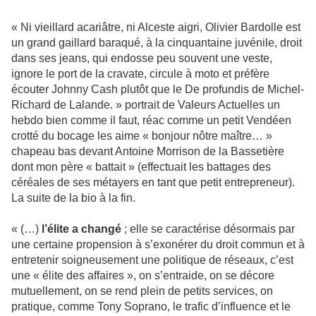
« Ni vieillard acariâtre, ni Alceste aigri, Olivier Bardolle est
un grand gaillard baraqué, à la cinquantaine juvénile, droit
dans ses jeans, qui endosse peu souvent une veste,
ignore le port de la cravate, circule à moto et préfère
écouter Johnny Cash plutôt que le De profundis de Michel-
Richard de Lalande. » portrait de Valeurs Actuelles un
hebdo bien comme il faut, réac comme un petit Vendéen
crotté du bocage les aime « bonjour nôtre maître… »
chapeau bas devant Antoine Morrison de la Bassetière
dont mon père « battait » (effectuait les battages des
céréales de ses métayers en tant que petit entrepreneur).
La suite de la bio à la fin.
« (…)
l’élite a changé
; elle se caractérise désormais par
une certaine propension à s’exonérer du droit commun et à
entretenir soigneusement une politique de réseaux, c’est
une « élite des affaires », on s’entraide, on se décore
mutuellement, on se rend plein de petits services, on
pratique, comme Tony Soprano, le trafic d’influence et le