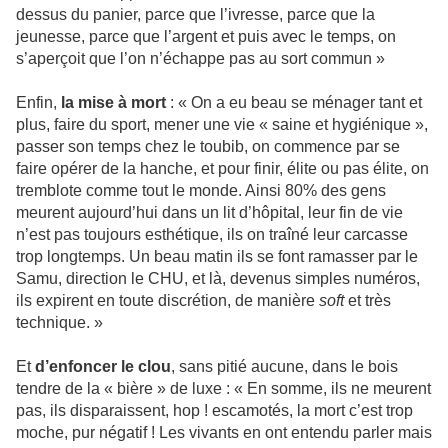
dessus du panier, parce que l’ivresse, parce que la
jeunesse, parce que l’argent et puis avec le temps, on
s’aperçoit que l’on n’échappe pas au sort commun »
Enfin,
la mise à mort
: « On a eu beau se ménager tant et
plus, faire du sport, mener une vie « saine et hygiénique »,
passer son temps chez le toubib, on commence par se
faire opérer de la hanche, et pour finir, élite ou pas élite, on
tremblote comme tout le monde. Ainsi 80% des gens
meurent aujourd’hui dans un lit d’hôpital, leur fin de vie
n’est pas toujours esthétique, ils on traîné leur carcasse
trop longtemps. Un beau matin ils se font ramasser par le
Samu, direction le CHU, et là, devenus simples numéros,
ils expirent en toute discrétion, de manière
soft
et très
technique. »
Et
d’enfoncer le clou
, sans pitié aucune, dans le bois
tendre de la « bière » de luxe : « En somme, ils ne meurent
pas, ils disparaissent, hop ! escamotés, la mort c’est trop
moche, pur négatif ! Les vivants en ont entendu parler mais