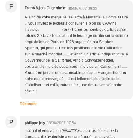
F
FranÃÂ§ois Gugenheim
08/08/2007 09:33
A la fin de votre merveilleuse lettre à Madame la Commissaire
... vous invitez le lecteur à consulter le blog du CA Wine
Institute. <br /> Parmi les nombreux articles, j'en
retiens 2 :<br /> Tout d'abord le tournage du film sur la célèbre
dégustation de Paris en 1976 organisée par Stephen
Spurrier, qui pour la 1ere fois positionnait le vin Californien
sur le marché mondial ....... et enfin, un article indiquant que le
Gouverneur de la Californie, Arnold Schwarzenegger,
déclarant le mois de septembre - mois du vin Californien ! ......
Verra -t-on jamais un responsable politique Français honorer
notre noble breuvage ? ... Il est tellement plus facile de le
diaboliser ... et voilà, entre autre , une des raisons de notre
déclin !
Répondre
P
philippe joly
08/08/2007 07:54
matinal et énervé...et c\\\\\\\\\\\\\\\'est bien justifié...<br /> la
bureaucratie hygièniste a encore frappé...au pays des