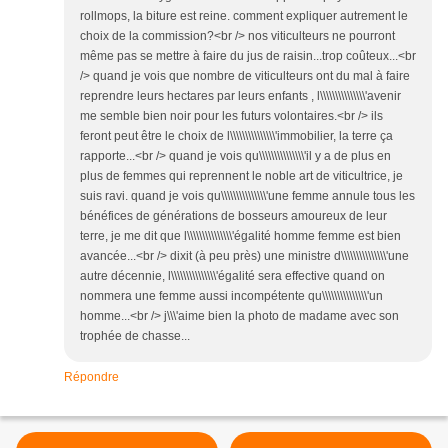
rollmops, la biture est reine. comment expliquer autrement le
choix de la commission?<br /> nos viticulteurs ne pourront
même pas se mettre à faire du jus de raisin...trop coûteux...<br
/> quand je vois que nombre de viticulteurs ont du mal à faire
reprendre leurs hectares par leurs enfants , l\\\\\\\\\\\\\\\'avenir
me semble bien noir pour les futurs volontaires.<br /> ils
feront peut être le choix de l\\\\\\\\\\\\\\\'immobilier, la terre ça
rapporte...<br /> quand je vois qu\\\\\\\\\\\\\\\'il y a de plus en
plus de femmes qui reprennent le noble art de viticultrice, je
suis ravi. quand je vois qu\\\\\\\\\\\\\\\'une femme annule tous les
bénéfices de générations de bosseurs amoureux de leur
terre, je me dit que l\\\\\\\\\\\\\\\'égalité homme femme est bien
avancée...<br /> dixit (à peu près) une ministre d\\\\\\\\\\\\\\\'une
autre décennie, l\\\\\\\\\\\\\\\'égalité sera effective quand on
nommera une femme aussi incompétente qu\\\\\\\\\\\\\\\'un
homme...<br /> j\\\'aime bien la photo de madame avec son
trophée de chasse...
Répondre