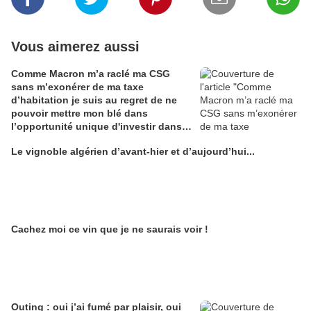
Vous aimerez aussi
Comme Macron m’a raclé ma CSG
sans m’exonérer de ma taxe
d’habitation je suis au regret de ne
pouvoir mettre mon blé dans
l’opportunité unique d'investir dans
une maison de Champagne digitale
Le vignoble algérien d’avant-hier et d’aujourd’hui...
Alain Edouard
Cachez moi ce vin que je ne saurais voir !
Outing : oui j’ai fumé par plaisir, oui