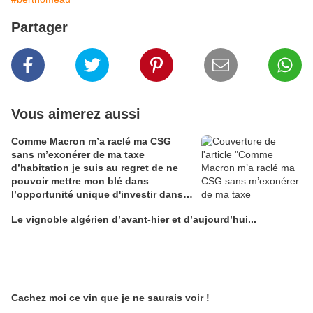
Partager
Vous aimerez aussi
Comme Macron m’a raclé ma CSG
sans m’exonérer de ma taxe
d’habitation je suis au regret de ne
pouvoir mettre mon blé dans
l’opportunité unique d'investir dans
une maison de Champagne digitale
Le vignoble algérien d’avant-hier et d’aujourd’hui...
Alain Edouard
Cachez moi ce vin que je ne saurais voir !