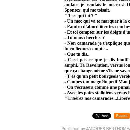
audace je rendais le micro à D
Spontex, qui me toisait.
" T'es qui toi ? "
- Un mec qui va te marquer à la cu
- Faudra d'abord ôter tes couches
- Et toi compter sur les doigts d'
- Tu nous cherches ?
- Non camarade je t'explique que
tu en tiennes compte...
- Que tu dis...
- C'est pas ce que je dis bouff
amphi. Ta Révolution, versus long
que ça change même s'ils ne savent
- T'es qu'un petit bourgeois vérol
- Coupes ton magnéto petit Mao je
- On t'écrasera comme une punais
- Avec tes potes staliniens versus 
" Libérez nos camarades...Libér
Repost
Published by JACQUES BERTHOME