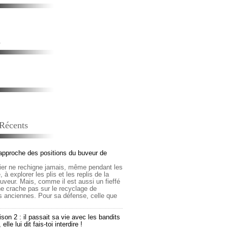
s
 Récents
approche des positions du buveur de
lier ne rechigne jamais, même pendant les
 à explorer les plis et les replis de la
buveur. Mais, comme il est aussi un fieffé
 ne crache pas sur le recyclage de
s anciennes. Pour sa défense, celle que
son 2 : il passait sa vie avec les bandits
lle lui dit fais-toi interdire !