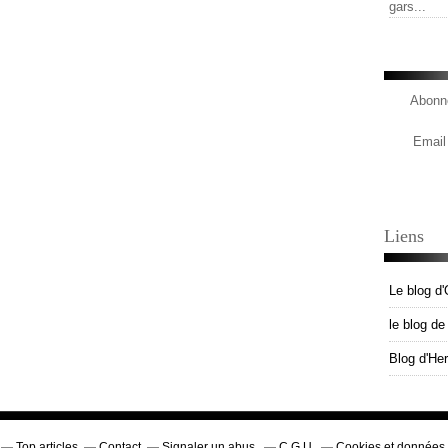
gars...
Abonne
Email
Liens
Le blog d'
le blog d
Blog d'He
Top articles
Contact
Signaler un abus
C.G.U.
Cookies et données