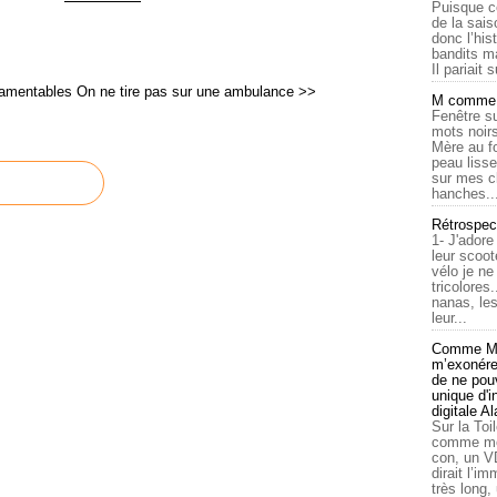
Puisque c
de la sais
donc l’his
bandits ma
Il pariait s
lamentables
On ne tire pas sur une ambulance >>
M comme a
Fenêtre su
mots noirs
Mère au f
peau lisse
sur mes c
hanches..
Rétrospec
1- J'adore
leur scoot
vélo je n
tricolores
nanas, les
leur...
Comme Ma
m’exonérer
de ne pouv
unique d'
digitale A
Sur la Toi
comme moi
con, un V
dirait l’i
très long,