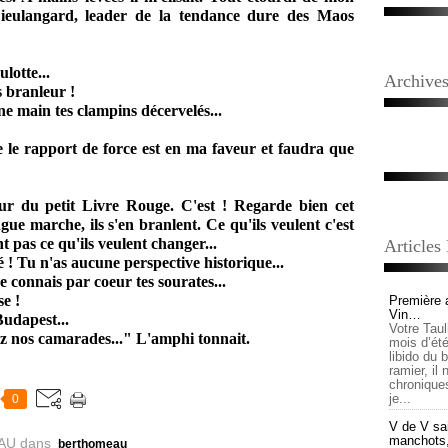
ieulangard, leader de la tendance dure des Maos
lotte...
Archive
 branleur !
une main tes clampins décervelés...
 le rapport de force est en ma faveur et faudra que
eur du petit Livre Rouge. C'est ! Regarde bien cet
ue marche, ils s'en branlent. Ce qu'ils veulent c'est
 pas ce qu'ils veulent changer...
Articles
é ! Tu n'as aucune perspective historique...
 connais par coeur tes sourates...
e !
Première 
Vin…
Budapest...
Votre Tau
ez nos camarades..." L'amphi
tonnait.
mois d’été,
libido du 
ramier, il
chronique
je...
0
V de V sai
manchots, e
AU
dans
berthomeau