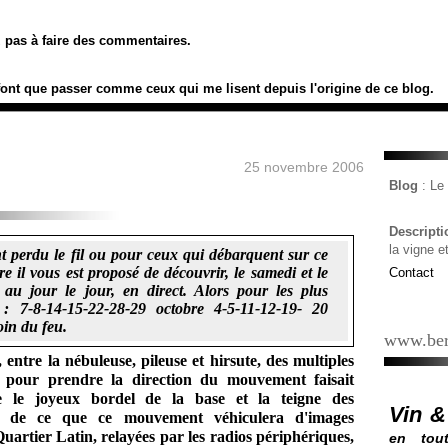
ez pas à faire des commentaires.
font que passer comme ceux qui me lisent depuis l'origine de ce blog.
25 novembre 2006
Blog
: L
Descript
la vigne e
t perdu le fil ou pour ceux qui débarquent sur ce
e il vous est proposé de découvrir, le samedi et le
Contact
 au jour le jour, en direct. Alors pour les plus
: 7-8-14-15-22-28-29 octobre 4-5-11-12-19- 20
in du feu.
www.ber
 entre la nébuleuse, pileuse et hirsute, des multiples
x, pour prendre la direction du mouvement faisait
e le joyeux bordel de la base et la teigne des
Vin &
nte de ce que ce mouvement véhiculera d'images
uartier Latin, relayées par les radios périphériques,
en tout