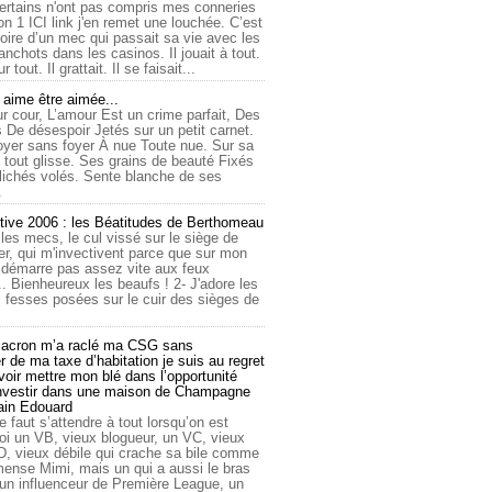
ertains n'ont pas compris mes conneries
on 1 ICI link j'en remet une louchée. C’est
toire d’un mec qui passait sa vie avec les
nchots dans les casinos. Il jouait à tout.
ur tout. Il grattait. Il se faisait...
ime être aimée...
r cour, L’amour Est un crime parfait, Des
 De désespoir Jetés sur un petit carnet.
oyer sans foyer À nue Toute nue. Sur sa
 tout glisse. Ses grains de beauté Fixés
lichés volés. Sente blanche de ses
.
tive 2006 : les Béatitudes de Berthomeau
 les mecs, le cul vissé sur le siège de
er, qui m'invectivent parce que sur mon
e démarre pas assez vite aux feux
... Bienheureux les beaufs ! 2- J'adore les
 fesses posées sur le cuir des sièges de
cron m’a raclé ma CSG sans
 de ma taxe d’habitation je suis au regret
oir mettre mon blé dans l’opportunité
investir dans une maison de Champagne
lain Edouard
le faut s’attendre à tout lorsqu’on est
 un VB, vieux blogueur, un VC, vieux
D, vieux débile qui crache sa bile comme
mmense Mimi, mais un qui a aussi le bras
 un influenceur de Première League, un