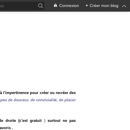
Connexion
+
Créer mon blog
 à
l'impertinence
pour créer ou recréer des
peu de douceur, de convivialité, de plaisir
 droite (c'est gratuit
)
surtout ne pas
avoris .