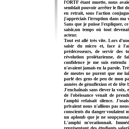
l'ORTF étant muette, nous avaien
semblait pouvoir arrêter le flot d
en retrait, sous l'action conju
j'appréciais l'irruption dans ma 
Sans que je puisse l'expliquer, 
saisir,un temps où tout devenai
acteur.
Tout est allé très vite. Lors d'u
saisir du micro et, face à l'
prédécesseurs, de servir des 
révolution prolétarienne, de f
confidence je me suis entendu
n'avaient jamais eu la parole. Très 
de meutes ne purent que me laiss
parlé des gens de peu de mon pays
années de génuflexion et de tête 
J'enchaînais sans élever la voix, 
de l'obéissance venait de prend
l'amphi refaisait silence. J'os
privaient nous n'allions pas nous
conscients du danger voulaient me
un aplomb que je ne soupçonnais
L'amphi m'ovationnait. Immé
représentant des étudiants salari