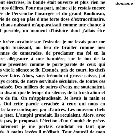
t électrisés, la bonde était ouverte et plus rien ne
domaine 
e nos délires. Pour ma part, même si je restais encore
guée de Pervenche l'insurgée et du grand Boulineau,
vie de coq en pâte d'une forte dose d'extraordinaire.
ce chaos naissant m'apparaissait comme une chance à
t possible, un moment d'histoire dont j'allais être
ne brève accalmie sur l'estrade, je me levais pour me
amphi bruissant, au lieu de brailler comme mes
tonnes de camarades, de proclamer ma foi en la
aire allégeance à une bannière, sur le ton de la
 me présenter comme le porte-parole de ceux qui
vite le silence se fit. Etonnés, pris de court, les chefs
er faire. Alors, sans trémolo ni grosse caisse, j'ai
 crotté, de notre servitude séculaire, de toutes ces
baissée. Des milliers de paires d'yeux me soutenaient.
en disant que le temps du silence, de la frustration et
re de fin. On m'applaudissait. Je levais la main et
ais. Oui cette parole arrachée à ceux qui nous en
 la faire confisquer par d'autres. Les nouveau chefs
 jeter. L'amphi grondait. Ils reculaient. Alors, avec
 pas, je proposais l'élection d'un Comité de grève.
diatement je me portais candidat en tant que
és. A mains levées il m'élisait. Tout étourdi de mon