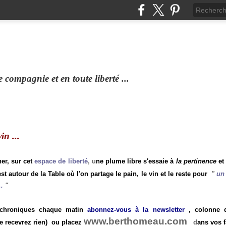
compagnie et en toute liberté ...
n ...
ner, sur cet
espace de liberté
, u
ne plume libre s'essaie à
la pertinence
et
st autour de la Table où l'on partage le pain, le vin et le reste pour
"
un 
.
"
 chroniques chaque matin
abonnez-vous à la newsletter
, colonne de
www.berthomeau.com
e recevrez rien)
ou placez
d
ans vos f