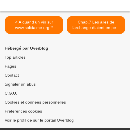
< À quand un vin sur
Chap.7 Les ailes de
www.solidaime.org ?
l’archange étaient en peau
de lapin, à la Fac de
Nanterre, « la bande à
Jospin », avait agressé des
Hébergé par Overblog
étudiants communistes… >
Top articles
Pages
Contact
Signaler un abus
C.G.U.
Cookies et données personnelles
Préférences cookies
Voir le profil de sur le portail Overblog