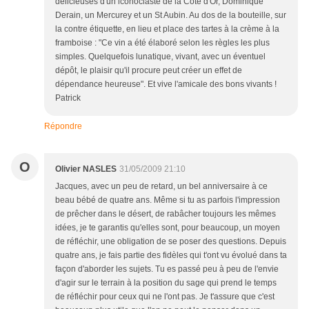
délicieuses d'un iconoclaste de la Côte d'Or, Dominique
Derain, un Mercurey et un St Aubin. Au dos de la bouteille, sur
la contre étiquette, en lieu et place des tartes à la crème à la
framboise : "Ce vin a été élaboré selon les règles les plus
simples. Quelquefois lunatique, vivant, avec un éventuel
dépôt, le plaisir qu'il procure peut créer un effet de
dépendance heureuse". Et vive l'amicale des bons vivants !
Patrick
Répondre
O
Olivier NASLES
31/05/2009 21:10
Jacques, avec un peu de retard, un bel anniversaire à ce
beau bébé de quatre ans. Même si tu as parfois l'impression
de prêcher dans le désert, de rabâcher toujours les mêmes
idées, je te garantis qu'elles sont, pour beaucoup, un moyen
de réfléchir, une obligation de se poser des questions. Depuis
quatre ans, je fais partie des fidèles qui t'ont vu évolué dans ta
façon d'aborder les sujets. Tu es passé peu à peu de l'envie
d'agir sur le terrain à la position du sage qui prend le temps
de réfléchir pour ceux qui ne l'ont pas. Je t'assure que c'est