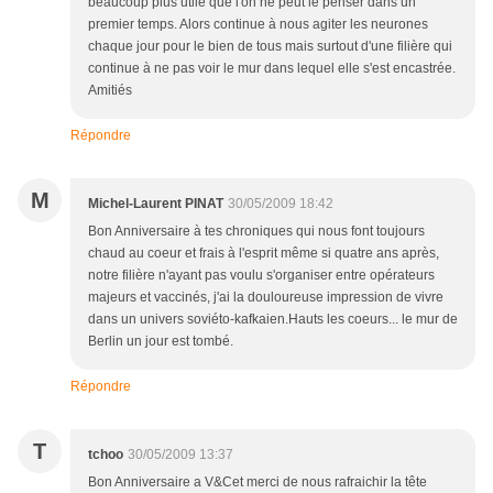
beaucoup plus utile que l'on ne peut le penser dans un
premier temps. Alors continue à nous agiter les neurones
chaque jour pour le bien de tous mais surtout d'une filière qui
continue à ne pas voir le mur dans lequel elle s'est encastrée.
Amitiés
Répondre
M
Michel-Laurent PINAT
30/05/2009 18:42
Bon Anniversaire à tes chroniques qui nous font toujours
chaud au coeur et frais à l'esprit même si quatre ans après,
notre filière n'ayant pas voulu s'organiser entre opérateurs
majeurs et vaccinés, j'ai la douloureuse impression de vivre
dans un univers soviéto-kafkaien.Hauts les coeurs... le mur de
Berlin un jour est tombé.
Répondre
T
tchoo
30/05/2009 13:37
Bon Anniversaire a V&Cet merci de nous rafraichir la tête