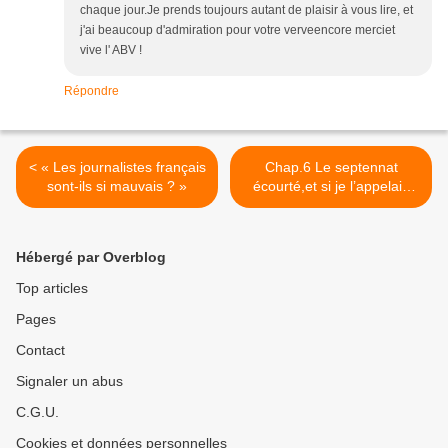
chaque jour.Je prends toujours autant de plaisir à vous lire, et
j'ai beaucoup d'admiration pour votre verveencore merciet
vive l' ABV !
Répondre
< « Les journalistes français
Chap.6 Le septennat
sont-ils si mauvais ? »
écourté,et si je l’appelais
Louis comme ton grand-
père ? >
Hébergé par Overblog
Top articles
Pages
Contact
Signaler un abus
C.G.U.
Cookies et données personnelles