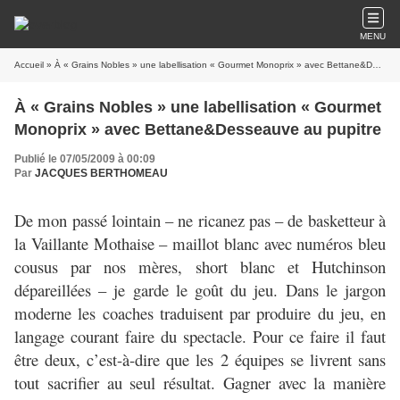
MENU
Accueil
» À « Grains Nobles » une labellisation « Gourmet Monoprix » avec Bettane&Desseauve au pupitre
À « Grains Nobles » une labellisation « Gourmet
Monoprix » avec Bettane&Desseauve au pupitre
Publié le 07/05/2009 à 00:09
Par
JACQUES BERTHOMEAU
De mon passé lointain – ne ricanez pas – de basketteur à
la Vaillante Mothaise – maillot blanc avec numéros bleu
cousus par nos mères, short blanc et Hutchinson
dépareillées – je garde le goût du jeu. Dans le jargon
moderne les coaches traduisent par produire du jeu, en
langage courant faire du spectacle. Pour ce faire il faut
être deux, c’est-à-dire que les 2 équipes se livrent sans
tout sacrifier au seul résultat. Gagner avec la manière