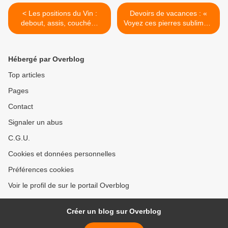
< Les positions du Vin :
Devoirs de vacances : «
debout, assis, couché…
Voyez ces pierres sublimes,
indifférentes aux rumeurs
des âges… » Malraux >
Hébergé par Overblog
Top articles
Pages
Contact
Signaler un abus
C.G.U.
Cookies et données personnelles
Préférences cookies
Voir le profil de sur le portail Overblog
Créer un blog sur Overblog