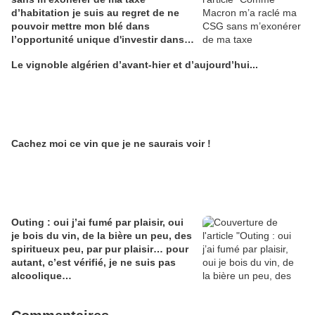
d’habitation je suis au regret de ne
pouvoir mettre mon blé dans
l’opportunité unique d'investir dans
une maison de Champagne digitale
Le vignoble algérien d’avant-hier et d’aujourd’hui...
Alain Edouard
Cachez moi ce vin que je ne saurais voir !
Outing : oui j’ai fumé par plaisir, oui
je bois du vin, de la bière un peu, des
spiritueux peu, par pur plaisir… pour
autant, c’est vérifié, je ne suis pas
alcoolique…