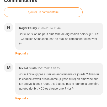
Commentaires
Ajouter un commentaire
R
Roger Feuilly
25/07/2014 11:44
<br /> Ah si on ne peut plus faire de digression hors sujet... PS
- Coquilles Saint-Jacques : de quoi se composent-elles ?<br
/>
Répondre
M
Michel Smith
25/07/2014 04:29
<br /> C'était-y pas aussi ton anniversaire ce jour-là ? Avais-tu
la chance d'avoir pris la dame (si j'ose dirre) en amazone sur
ton cheval à deux roues ? N'était-ce pas le jour de ta première
gorgée de<br /> Côtes d'Auvergne ? <br />
Répondre