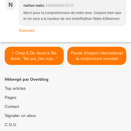
N
nathan waks
23/04/2008 02:27
Merci pour la comprehension de notre reve- j'espere bien que
le vin sera a la hauteur de vos mots!Nathan Waks Kilikanoon
Répondre
< Chap.5 De Javel à Ste
Parole d'expert international
Anne, "Be oui, j'en suis..."
: la conjoncture mondiale
2007 par Patrick Aigrain >
Hébergé par Overblog
Top articles
Pages
Contact
Signaler un abus
C.G.U.