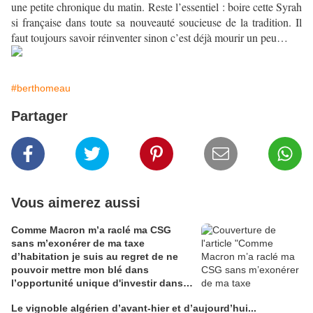
une petite chronique du matin. Reste l’essentiel : boire cette Syrah
si française dans toute sa nouveauté soucieuse de la tradition. Il
faut toujours savoir réinventer sinon c’est déjà mourir un peu…
#berthomeau
Partager
Vous aimerez aussi
Comme Macron m’a raclé ma CSG
sans m’exonérer de ma taxe
d’habitation je suis au regret de ne
pouvoir mettre mon blé dans
l’opportunité unique d'investir dans
une maison de Champagne digitale
Le vignoble algérien d’avant-hier et d’aujourd’hui...
Alain Edouard