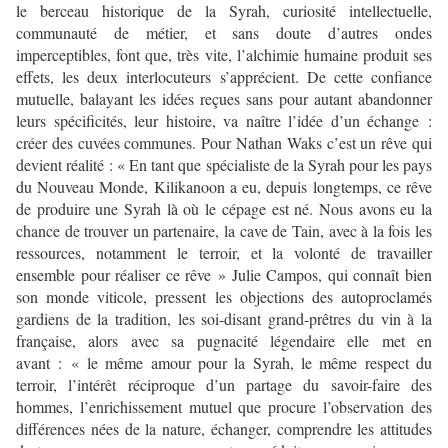
le berceau historique de la Syrah, curiosité intellectuelle,
communauté de métier, et sans doute d’autres ondes
imperceptibles, font que, très vite, l’alchimie humaine produit ses
effets, les deux interlocuteurs s’apprécient. De cette confiance
mutuelle, balayant les idées reçues sans pour autant abandonner
leurs spécificités, leur histoire, va naître l’idée d’un échange :
créer des cuvées communes. Pour Nathan Waks c’est un rêve qui
devient réalité : « En tant que spécialiste de la Syrah pour les pays
du Nouveau Monde, Kilikanoon a eu, depuis longtemps, ce rêve
de produire une Syrah là où le cépage est né. Nous avons eu la
chance de trouver un partenaire, la cave de Tain, avec à la fois les
ressources, notamment le terroir, et la volonté de travailler
ensemble pour réaliser ce rêve » Julie Campos, qui connaît bien
son monde viticole, pressent les objections des autoproclamés
gardiens de la tradition, les soi-disant grand-prêtres du vin à la
française, alors avec sa pugnacité légendaire elle met en
avant : « le même amour pour la Syrah, le même respect du
terroir, l’intérêt réciproque d’un partage du savoir-faire des
hommes, l’enrichissement mutuel que procure l’observation des
différences nées de la nature, échanger, comprendre les attitudes