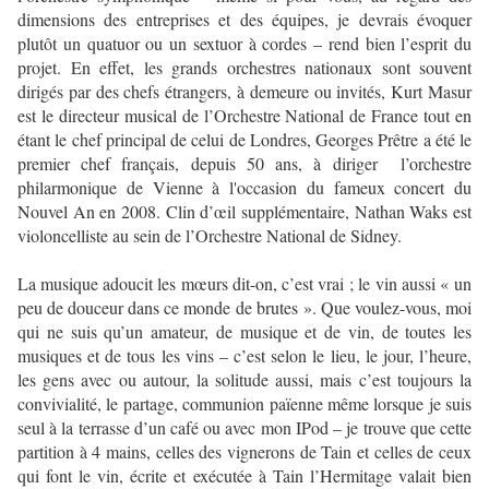
dimensions des entreprises et des équipes, je devrais évoquer
plutôt un quatuor ou un sextuor à cordes – rend bien l’esprit du
projet. En effet, les grands orchestres nationaux sont souvent
dirigés par des chefs étrangers, à demeure ou invités, Kurt Masur
est le directeur musical de l’Orchestre National de France tout en
étant le chef principal de celui de Londres, Georges Prêtre a été le
premier chef français, depuis 50 ans, à diriger
l’orchestre
philarmonique de Vienne à l'occasion du fameux concert du
Nouvel An en 2008. Clin d’œil supplémentaire, Nathan Waks est
violoncelliste au sein de l’Orchestre National de Sidney.
La musique adoucit les mœurs dit-on, c’est vrai ; le vin aussi « un
peu de douceur dans ce monde de brutes ». Que voulez-vous, moi
qui ne suis qu’un amateur, de musique et de vin, de toutes les
musiques et de tous les vins – c’est selon le lieu, le jour, l’heure,
les gens avec ou autour, la solitude aussi, mais c’est toujours la
convivialité, le partage, communion païenne même lorsque je suis
seul à la terrasse d’un café ou avec mon IPod – je trouve que cette
partition à 4 mains, celles des vignerons de Tain et celles de ceux
qui font le vin, écrite et exécutée à Tain l’Hermitage valait bien