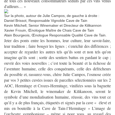
de tous ces nouveaux consommateurs séduits par ces vins venus
d'ailleurs… »
Sur la photo, autour de Julie Campos, de gauche à droite :
Daniel Brissot, Responsable Vignoble Cave de Tain
Kevin Mitchell, Senior Winemaker et Directeur de Kilikannon
Xavier Frouin, Œnologue Maître de Chais Cave de Tain
Alain Bourgeois, Œnologue Responsable Qualité Cave de Tain.
Jeter des ponts entre les hommes, leur culture, leur savoir-faire,
leur tradition ; faire bouger les lignes ; s’enrichir des différences ;
accepter de regarder les autres tels qu’ils sont et non tels qu’on
imagine qu’ils sont ; sortir des sentiers battus en gardant le cap ;
ouvrir des voies nouvelles ; c’est toute la beauté et la richesse de
l’aventure humaine, celle des conquérants, celle des défricheurs
du possible et, rassurez-vous, chère Julie Campos, l’osmose créée
par vos 3 petites cuvées issues de parcelles sélectionnées sur les 2
AOC, Hermitage et Crozes-Hermitage, vinifiées sous la baguette
de Kevin Mitchell, le winemaker de Kilikanoon, seront le
symbole d’une mondialisation humaine, réussie, des vins tout ce
qu’il y a de plus français, étiquetés et signés par la cave « élevé et
mis en bouteille à la Cave de Tain-l’Hermitage » L’image de
l’orchestre symphonique – même si pour vous, au regard des