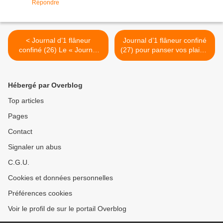
Répondre
< Journal d’1 flâneur
Journal d’1 flâneur confiné
confiné (26) Le « Journal
(27) pour panser vos plaies,
de guerre » de Paul
calmer vos douleurs de
Morand « Quant aux juifs il
poitrine, de cœur, de la
n’en reste presque plus. On
rate, je vous fais une
Hébergé par Overblog
dit à Vichy couramment
ordonnance de remèdes
qu’ils ont été gazés dans
avec du vin. >
Top articles
leurs baraquements », note
Pages
Paul Morand, le 23 octobre
1942.
Contact
Signaler un abus
C.G.U.
Cookies et données personnelles
Préférences cookies
Voir le profil de sur le portail Overblog