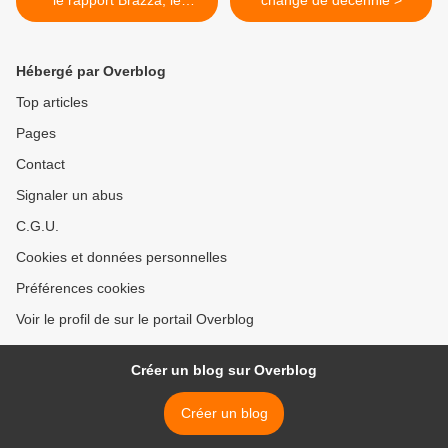
le rapport Brazza, le
change de décennie >
massacre de Thiaroye des
tirailleurs sénégalais en
1944 : « … un crime de
Hébergé par Overblog
masse prémédité » la
colonisation a été un crime
Top articles
contre l’humanité.
Pages
Contact
Signaler un abus
C.G.U.
Cookies et données personnelles
Préférences cookies
Voir le profil de sur le portail Overblog
Créer un blog sur Overblog
Créer un blog