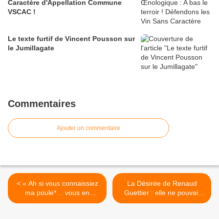
Caractère d'Appellation Commune
VSCAC !
Le texte furtif de Vincent Pousson sur
le Jumillagate
Commentaires
Ajouter un commentaire
< « Ah si vous connaissiez
La Désirée de Renaud
ma poule*… vous en
Guettier : elle ne pouvait
perdriez la boule…»
pas mieux tomber pour être
élue belle quille du mois par