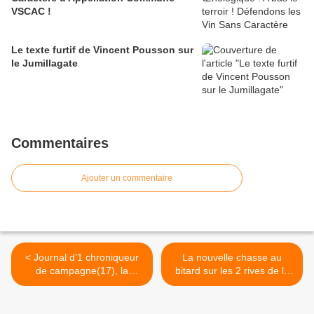
VSCAC !
Le texte furtif de Vincent Pousson sur
le Jumillagate
Commentaires
Ajouter un commentaire
< Journal d’1 chroniqueur
La nouvelle chasse au
de campagne(17), la
bitard sur les 2 rives de la
Guyane est 1 île
Gironde : James Suckling
économique, la vraie gôche
ou l’art du traquenard pour
doit voter Mélenchon,
gogos… >