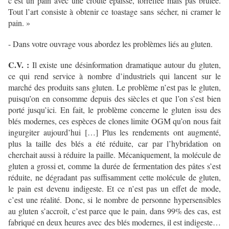
c’est un pain avec une croûte épaisse, torréfiée mais pas brûlée.
Tout l’art consiste à obtenir ce toastage sans sécher, ni cramer le
pain. »
- Dans votre ouvrage vous abordez les problèmes liés au gluten.
C.V. :
Il existe une désinformation dramatique autour du gluten,
ce qui rend service à nombre d’industriels qui lancent sur le
marché des produits sans gluten. Le problème n’est pas le gluten,
puisqu’on en consomme depuis des siècles et que l’on s’est bien
porté jusqu’ici. En fait, le problème concerne le gluten issu des
blés modernes, ces espèces de clones limite OGM qu’on nous fait
ingurgiter aujourd’hui […] Plus les rendements ont augmenté,
plus la taille des blés a été réduite, car par l’hybridation on
cherchait aussi à réduire la paille. Mécaniquement, la molécule de
gluten a grossi et, comme la durée de fermentation des pâtes s’est
réduite, ne dégradant pas suffisamment cette molécule de gluten,
le pain est devenu indigeste. Et ce n’est pas un effet de mode,
c’est une réalité. Donc, si le nombre de personne hypersensibles
au gluten s’accroît, c’est parce que le pain, dans 99% des cas, est
fabriqué en deux heures avec des blés modernes, il est indigeste…