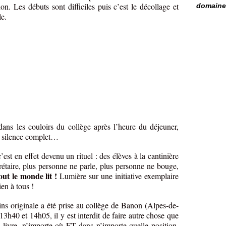
on. Les débuts sont difficiles puis c’est le décollage et
domaine 
le.
ns les couloirs du collège après l’heure du déjeuner,
n silence complet…
c’est en effet devenu un rituel : des élèves à la cantinière
crétaire, plus personne ne parle, plus personne ne bouge,
out le monde lit !
Lumière sur une initiative exemplaire
en à tous !
ns originale a été prise au collège de Banon (Alpes-de-
3h40 et 14h05, il y est interdit de faire autre chose que
l livre, n’importe où ET dans n’importe quelle position,