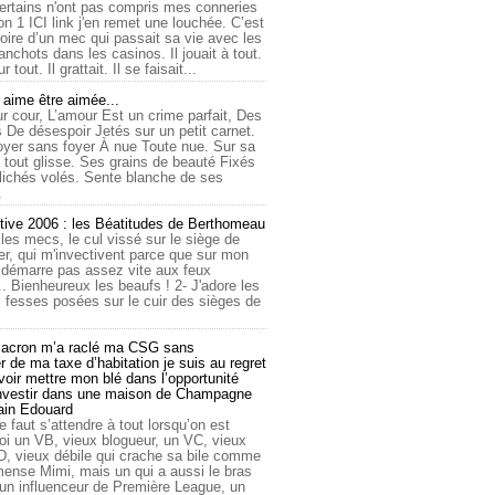
ertains n'ont pas compris mes conneries
on 1 ICI link j'en remet une louchée. C’est
toire d’un mec qui passait sa vie avec les
nchots dans les casinos. Il jouait à tout.
ur tout. Il grattait. Il se faisait...
ime être aimée...
r cour, L’amour Est un crime parfait, Des
 De désespoir Jetés sur un petit carnet.
oyer sans foyer À nue Toute nue. Sur sa
 tout glisse. Ses grains de beauté Fixés
lichés volés. Sente blanche de ses
.
tive 2006 : les Béatitudes de Berthomeau
 les mecs, le cul vissé sur le siège de
er, qui m'invectivent parce que sur mon
e démarre pas assez vite aux feux
... Bienheureux les beaufs ! 2- J'adore les
 fesses posées sur le cuir des sièges de
cron m’a raclé ma CSG sans
 de ma taxe d’habitation je suis au regret
oir mettre mon blé dans l’opportunité
investir dans une maison de Champagne
lain Edouard
le faut s’attendre à tout lorsqu’on est
 un VB, vieux blogueur, un VC, vieux
D, vieux débile qui crache sa bile comme
mmense Mimi, mais un qui a aussi le bras
 un influenceur de Première League, un