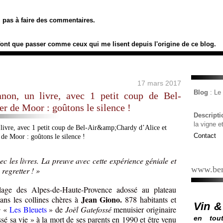
ez pas à faire des commentaires.
font que passer comme ceux qui me lisent depuis l'origine de ce blog.
17 mars 2017
Blog
: L
anon, un livre, avec 1 petit coup de Bel-
r de Moor : goûtons le silence !
Descript
la vigne e
Contact
ec les livres. La preuve avec cette expérience géniale et
www.ber
regretter ! »
llage des Alpes-de-Haute-Provence adossé au plateau
Jean Giono.
ans les collines chères à
878 habitants et
Vin &
e
«
Les Bleuets
» de
Joël Gatefossé
menuisier originaire
sé sa vie » à la mort de ses parents en 1990 et être venu
en tout