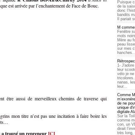
Puisque c
ique est arrivée par l’enchantement de Face de Bouc.
de la sais
donc l’his
bandits ma
Il pariait s
M comme a
Fenêtre su
mots noirs
Mère au f
peau lisse
sur mes c
hanches..
Rétrospec
1- J'adore
leur scoot
vélo je n
tricolores
nanas, les
leur...
Comme Ma
nt être aussi de merveilleux chemins de traverse qui
m’exonérer
de ne pouv
unique d'
digitale A
grins mon titre n’est pas une incitation à faire boire les
Sur la Toi
comme moi
mots…
con, un V
dirait l’i
et a trouvé un repreneur
ICI
très long,