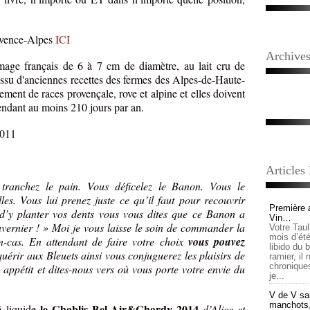
vence-Alpes
ICI
Archive
omage français de 6 à 7 cm de diamètre, au lait cru de
ssu d'anciennes recettes des fermes des Alpes-de-Haute-
ment de races provençale, rove et alpine et elles doivent
 pendant au moins 210 jours par an.
 2011
Articles
 tranchez le pain. Vous déficelez le Banon. Vous le
les. Vous lui prenez juste ce qu’il faut pour recouvrir
Première 
t d’y planter vos dents vous vous dites que ce Banon a
Vin…
vernier ! » Moi je vous laisse le soin de commander la
Votre Tau
mois d’été,
n-cas. En attendant de faire votre choix
vous pouvez
libido du 
érir aux Bleuets ainsi vous conjuguerez les plaisirs de
ramier, il
chronique
n appétit et dites-nous vers où vous porte votre envie du
je...
V de V sai
manchots, e
le Chablis Bel-Air&Chardy 2014
é liquide
d’Alice et