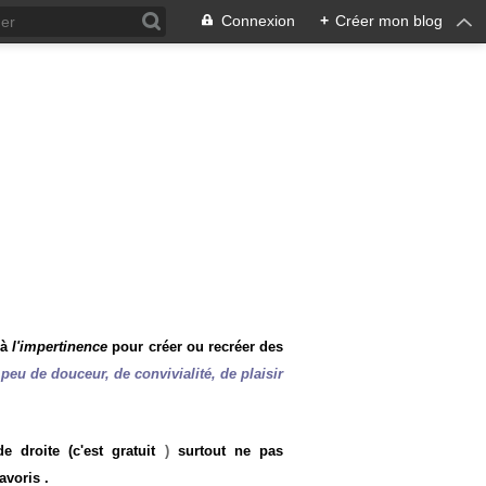
Connexion
+
Créer mon blog
 à
l'impertinence
pour créer ou recréer des
peu de douceur, de convivialité, de plaisir
 droite (c'est gratuit
)
surtout ne pas
avoris .