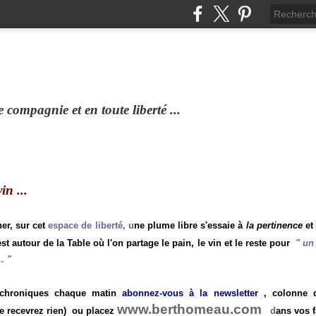
compagnie et en toute liberté ...
n ...
ner, sur cet
espace de liberté
, u
ne plume libre s'essaie à
la pertinence
et
st autour de la Table où l'on partage le pain, le vin et le reste pour
"
un 
.
"
 chroniques chaque matin
abonnez-vous à la newsletter
, colonne de
www.berthomeau.com
e recevrez rien)
ou placez
d
ans vos f