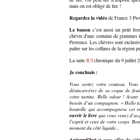
mais on est obligé de lire !
Regardez la vidéo
de France 3 Pro
Le banon
c’est aussi un petit fr
chèvre d'une centaine de grammes i
Provence. Les chèvres sont exclusive
paître sur les collines de la région
La suite
ICI
chronique du 9 juillet
Je concluais :
Vous sortez votre couteau. Vous
désincarcérez de sa coque de feuil
votre tartine. Belle odeur ! Avan
besoin d’un compagnon. « Hello ta
bouteille qui accompagnera cet e
ouvrir le livre
que vous venez d’acqu
l’esprit et ceux de votre corps. Bo
moment du côté liquide...
Aujourd’hui
je vous offre du côt