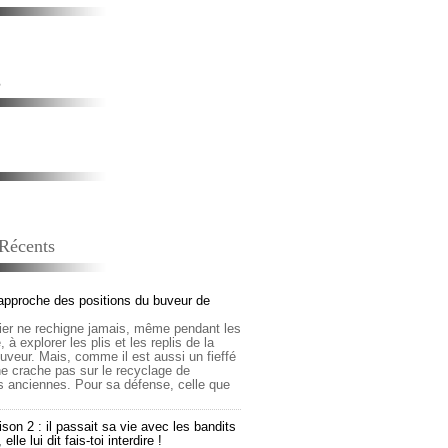
s
 Récents
approche des positions du buveur de
lier ne rechigne jamais, même pendant les
 à explorer les plis et les replis de la
buveur. Mais, comme il est aussi un fieffé
 ne crache pas sur le recyclage de
s anciennes. Pour sa défense, celle que
son 2 : il passait sa vie avec les bandits
lle lui dit fais-toi interdire !