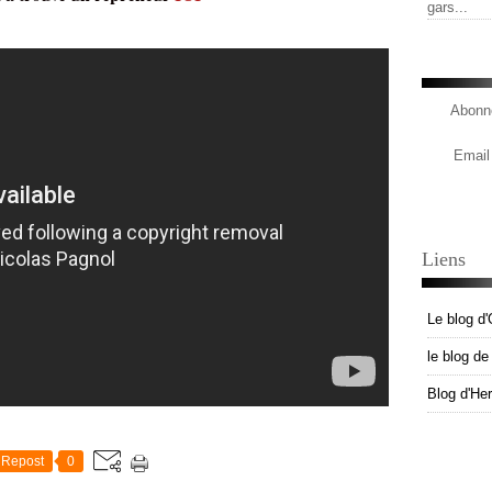
gars...
Abonne
Email
Liens
Le blog d'
le blog d
Blog d'He
Repost
0