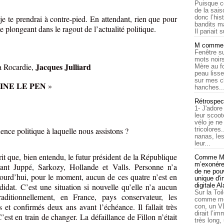
Puisque c
de la sais
je te prendrai à contre-pied. En attendant, rien que pour
donc l’his
bandits ma
 me plongeant dans le ragout de l’actualité politique.
Il pariait s
M comme a
Fenêtre su
mots noirs
Jacques Julliard
a Rocardie,
Mère au f
peau lisse
sur mes c
INE LE PEN
»
hanches..
Rétrospec
1- J'adore
leur scoot
vélo je n
ce politique à laquelle nous assistons ?
tricolores
nanas, les
leur...
it que, bien entendu, le futur président de la République
Comme Ma
m’exonérer
ant Juppé, Sarkozy, Hollande et Valls. Personne n’a
de ne pouv
jourd’hui, pour le moment, aucun de ces quatre n’est en
unique d'
didat. C’est une situation si nouvelle qu’elle n’a aucun
digitale A
Sur la Toi
raditionnellement, en France, pays conservateur, les
comme moi
 et confirmés deux ans avant l’échéance. Il fallait très
con, un V
dirait l’i
est en train de changer. La défaillance de Fillon n’était
très long,