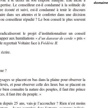
domaine 
expertise. Le conseilleur est-il condamné à la solitude de
e écouté et suivi, est-il condamné à tenir le discours
faire dans ses attentes et le conforter dans une décision
 ou conseilleur répudié ? Le bon conseil le plus souvent
adicaliseront le projet d’institutionnaliser un conseil
happer aux humiliations «
d’un danseur de corde
» pris «
 regrettait Voltaire face à
Frédéric II
.
 écrire.
que ?
sages se placent en bas dans la plaine pour observer la
levés, et pour observer celle des lieux bas se placent en
bien connaître la nature des peuples, il faut être prince
es, il faut être du peuple. »
 depuis 25 ans, vais-je l’accoucher ? Rien n’est moins
ourtant… Je me complais dans l’attente, ce temps indécis,