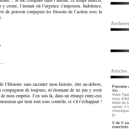
op y croire, l’instant où l’urgence s’imposera. Indolence,
rêve de pouvoir conjuguer les frissons de l’action avec la
e.
Archive
»
ce…
Articles
de l’Histoire sans raconter mon histoire, être au-dehors,
Première 
 un compagnon de toujours, m’étonnant de ne pas y avoir
Vin…
er de mon emprise. J’en suis là, dans un étrange entre-eux
Votre Tau
mois d’été,
monsieur qui tient tout sous contrôle, et s’il t’échappait !
libido du 
ramier, il
chronique
je...
V de V sai
manchots, e