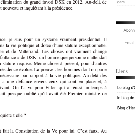
 l’élimination du grand favori DSK en 2012. Au-delà de
gars...
rt nouveau et inquiétant à la présidence.
Abonne
e, je suis pour un système vraiment présidentiel. Il
Email
s la vie politique et dotée d’une stature exceptionnelle.
lle et de Mitterrand. Les choses ont vraiment changé
défaillance » de DSK, un homme que personne n’attendait
la stature requise. Même chose à présent, pour d’autres
 présidence évolue. La preuve : les hommes dont on parle
Liens
nécessaire par rapport à la vie politique. Au-delà des
l y a une défiance envers ceux qui sont en place et, à
rivant. On l’a vu pour Fillon qui a réussi un temps à
Le blog d'
t presque oublié qu’il avait été Premier ministre de
le blog d
Blog d'He
quiète-t-elle ?
 fait la Constitution de la Ve pour lui. C’est faux. Au