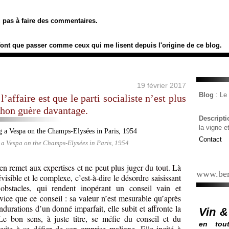
ez pas à faire des commentaires.
font que passer comme ceux qui me lisent depuis l'origine de ce blog.
19 février 2017
Blog
: L
’affaire est que le parti socialiste n’est plus
chon guère davantage.
Descript
la vigne e
Contact
 a Vespa on the Champs-Elysées in Paris, 1954
 remet aux expertises et ne peut plus juger du tout. Là
www.ber
évisible et le complexe, c’est-à-dire le désordre saisissant
 obstacles, qui rendent inopérant un conseil vain et
rvice que ce conseil : sa valeur n’est mesurable qu’après
durations d’un donné imparfait, elle subit et affronte la
Vin &
 Le bon sens, à juste titre, se méfie du conseil et du
en tout
nvite à se défier de son emprise maligne. Elle incité à