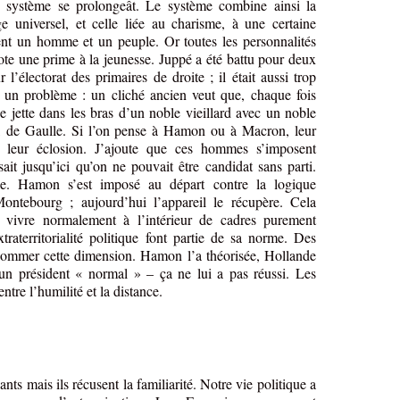
 le système se prolongeât. Le système combine ainsi la
age universel, et celle liée au charisme, à une certaine
ent un homme et un peuple. Or toutes les personnalités
note une prime à la jeunesse. Juppé a été battu pour deux
 l’électorat des primaires de droite ; il était aussi trop
 un problème : un cliché ancien veut que, chaque fois
 se jette dans les bras d’un noble vieillard avec un noble
 de Gaulle. Si l’on pense à Hamon ou à Macron, leur
 leur éclosion. J’ajoute que ces hommes s’imposent
it jusqu’ici qu’on ne pouvait être candidat sans parti.
e. Hamon s’est imposé au départ contre la logique
ontebourg ; aujourd’hui l’appareil le récupère. Cela
 vivre normalement à l’intérieur de cadres purement
xtraterritorialité politique font partie de sa norme. Des
 gommer cette dimension. Hamon l’a théorisée, Hollande
’un président « normal » – ça ne lui a pas réussi. Les
entre l’humilité et la distance.
ts mais ils récusent la familiarité. Notre vie politique a