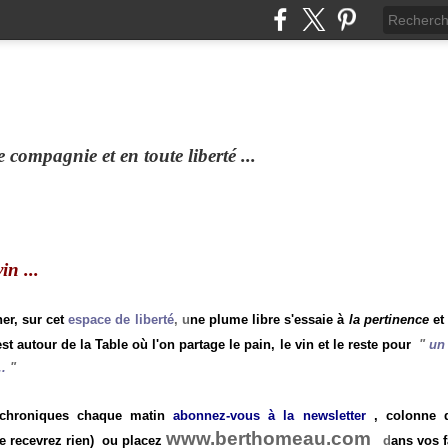
compagnie et en toute liberté ...
n ...
ner, sur cet
espace de liberté
, u
ne plume libre s'essaie à
la pertinence
et
st autour de la Table où l'on partage le pain, le vin et le reste pour
"
un 
.
"
 chroniques chaque matin
abonnez-vous à la newsletter
, colonne de
www.berthomeau.com
e recevrez rien)
ou placez
d
ans vos f