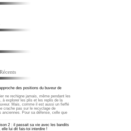
s
 Récents
approche des positions du buveur de
lier ne rechigne jamais, même pendant les
 à explorer les plis et les replis de la
buveur. Mais, comme il est aussi un fieffé
 ne crache pas sur le recyclage de
s anciennes. Pour sa défense, celle que
son 2 : il passait sa vie avec les bandits
lle lui dit fais-toi interdire !