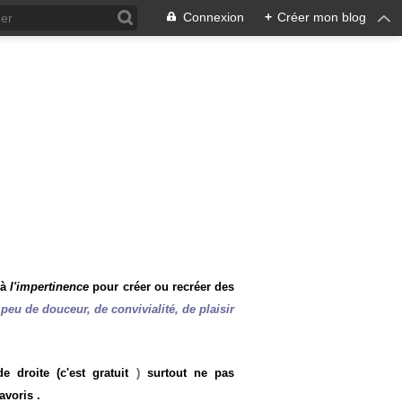
Connexion
+
Créer mon blog
 à
l'impertinence
pour créer ou recréer des
peu de douceur, de convivialité, de plaisir
 droite (c'est gratuit
)
surtout ne pas
avoris .