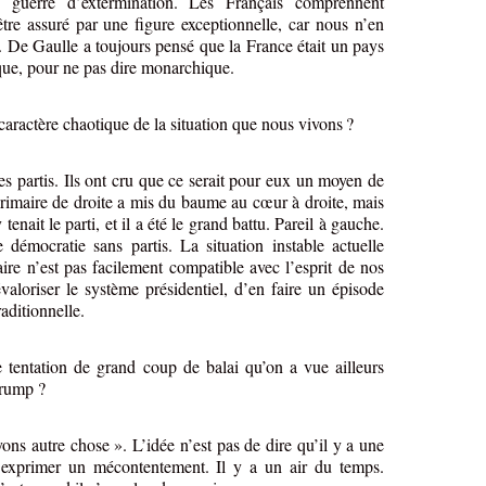
guerre d’extermination. Les Français comprennent
tre assuré par une figure exceptionnelle, car nous n’en
. De Gaulle a toujours pensé que la France était un pays
ique, pour ne pas dire monarchique.
 caractère chaotique de la situation que nous vivons
?
les partis. Ils ont cru que ce serait pour eux un moyen de
 primaire de droite a mis du baume au cœur à droite, mais
nait le parti, et il a été le grand battu. Pareil à gauche.
démocratie sans partis. La situation instable actuelle
maire n’est pas facilement compatible avec l’esprit de nos
évaloriser le système présidentiel, d’en faire un épisode
raditionnelle.
 tentation de grand coup de balai qu’on a vue ailleurs
Trump ?
ons autre chose ». L’idée n’est pas de dire qu’il y a une
 d’exprimer un mécontentement. Il y a un air du temps.