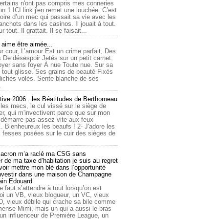
ertains n'ont pas compris mes conneries
on 1 ICI link j'en remet une louchée. C’est
toire d’un mec qui passait sa vie avec les
nchots dans les casinos. Il jouait à tout.
ur tout. Il grattait. Il se faisait...
ime être aimée...
r cour, L’amour Est un crime parfait, Des
 De désespoir Jetés sur un petit carnet.
oyer sans foyer À nue Toute nue. Sur sa
 tout glisse. Ses grains de beauté Fixés
lichés volés. Sente blanche de ses
.
tive 2006 : les Béatitudes de Berthomeau
 les mecs, le cul vissé sur le siège de
er, qui m'invectivent parce que sur mon
e démarre pas assez vite aux feux
... Bienheureux les beaufs ! 2- J'adore les
 fesses posées sur le cuir des sièges de
cron m’a raclé ma CSG sans
 de ma taxe d’habitation je suis au regret
oir mettre mon blé dans l’opportunité
investir dans une maison de Champagne
lain Edouard
le faut s’attendre à tout lorsqu’on est
 un VB, vieux blogueur, un VC, vieux
D, vieux débile qui crache sa bile comme
mmense Mimi, mais un qui a aussi le bras
 un influenceur de Première League, un