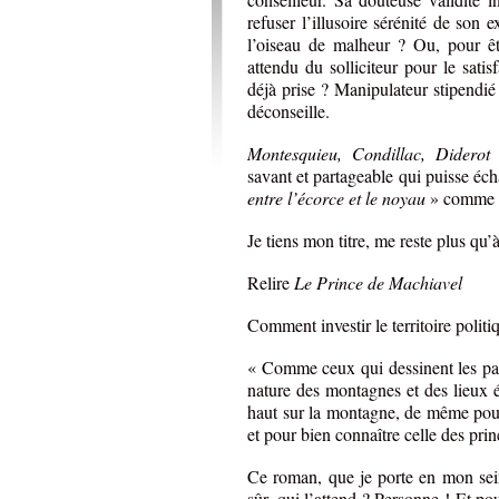
refuser l’illusoire sérénité de son 
l’oiseau de malheur ? Ou, pour êtr
attendu du solliciteur pour le satis
déjà prise ? Manipulateur stipendié
déconseille.
Montesquieu, Condillac, Diderot
r
savant et partageable qui puisse éc
entre l’écorce et le noyau
» comme le
Je tiens mon titre, me reste plus qu’à
Relire
Le Prince de Machiavel
Comment investir le territoire politi
« Comme ceux qui dessinent les pay
nature des montagnes et des lieux é
haut sur la montagne, de même pour 
et pour bien connaître celle des princ
Ce roman, que je porte en mon sein
sûr, qui l’attend ? Personne ! Et p