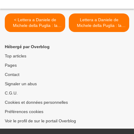
< Lettera a Daniele de
Lettera a Daniele de
Michele della Puglia : la
Michele della Puglia : la
famosa massa salentina o
famosa massa salentina o
massa di San Giuseppe e i
massa di San Giuseppe e i
vermicelli di Donata
vermicelli di Donata >
Hébergé par Overblog
Top articles
Pages
Contact
Signaler un abus
C.G.U.
Cookies et données personnelles
Préférences cookies
Voir le profil de sur le portail Overblog