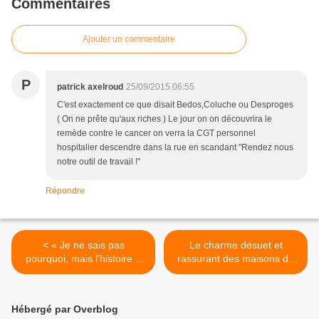
Commentaires
Ajouter un commentaire
P
patrick axelroud
25/09/2015 06:55
C'est exactement ce que disait Bedos,Coluche ou Desproges
( On ne prête qu'aux riches ) Le jour on on découvrira le
remède contre le cancer on verra la CGT personnel
hospitalier descendre dans la rue en scandant "Rendez nous
notre outil de travail !"
Répondre
< « Je ne sais pas
Le charme désuet et
pourquoi, mais l'histoire à
rassurant des maisons de
Alexandre Bain, qui peut
confiance est-il à jamais
devenir à nous tous un peu
disparu ? >
la nôtre, me fait penser à
Hébergé par Overblog
Bernard Moitessier et sa